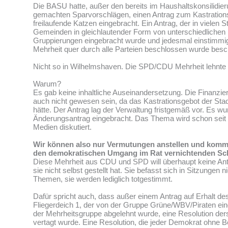
Die BASU hatte, außer den bereits im Haushaltskonsilidie
gemachten Sparvorschlägen, einen Antrag zum Kastrations
freilaufende Katzen eingebracht. Ein Antrag, der in vielen 
Gemeinden in gleichlautender Form von unterschiedlichen 
Gruppierungen eingebracht wurde und jedesmal einstimmig
Mehrheit quer durch alle Parteien beschlossen wurde bes
Nicht so in Wilhelmshaven. Die SPD/CDU Mehrheit lehnte 
Warum?
Es gab keine inhaltliche Auseinandersetzung. Die Finanzi
auch nicht gewesen sein, da das Kastrationsgebot der Stad
hätte. Der Antrag lag der Verwaltung fristgemäß vor. Es wu
Änderungsantrag eingebracht. Das Thema wird schon seit
Medien diskutiert.
Wir können also nur Vermutungen anstellen und komm
den demokratischen Umgang im Rat vernichtenden Sc
Diese Mehrheit aus CDU und SPD will überhaupt keine An
sie nicht selbst gestellt hat. Sie befasst sich in Sitzungen ni
Themen, sie werden lediglich totgestimmt.
Dafür spricht auch, dass außer einem Antrag auf Erhalt 
Fliegerdeich 1, der von der Gruppe Grüne/WBV/Piraten ei
der Mehrheitsgruppe abgelehnt wurde, eine Resolution de
vertagt wurde. Eine Resolution, die jeder Demokrat ohne 