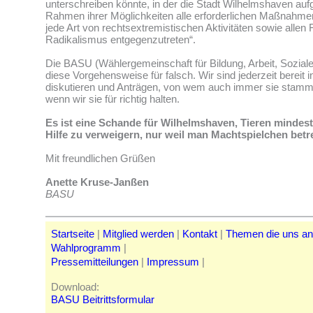
unterschreiben könnte, in der die Stadt Wilhelmshaven aufg
Rahmen ihrer Möglichkeiten alle erforderlichen Maßnahmen
jede Art von rechtsextremistischen Aktivitäten sowie alle
Radikalismus entgegenzutreten“.
Die BASU (Wählergemeinschaft für Bildung, Arbeit, Sozial
diese Vorgehensweise für falsch. Wir sind jederzeit bereit in
diskutieren und Anträgen, von wem auch immer sie stam
wenn wir sie für richtig halten.
Es ist eine Schande für Wilhelmshaven, Tieren mindes
Hilfe zu verweigern, nur weil man Machtspielchen betre
Mit freundlichen Grüßen
Anette Kruse-Janßen
BASU
Startseite
|
Mitglied werden
|
Kontakt
|
Themen die uns a
Wahlprogramm
|
Pressemitteilungen
|
Impressum
|
Download:
BASU Beitrittsformular