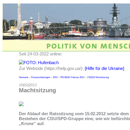
Seit 24-03-2022 online:
Zur Webside (https://help.gov.ua/):
[Hilfe für die Ukraine]
Startseite
->
Pressemitteilungen
->
2012
->
PM BASU Februar 2012
->
17|02|12 Machtsitzung
10|02|2012
Machtsitzung
Der Ablauf der Ratssitzung vom 15.02.2012 setzte dem 
Bestehen der CDU/SPD-Gruppe eine, wie wir befürchten
„Krone“ auf.