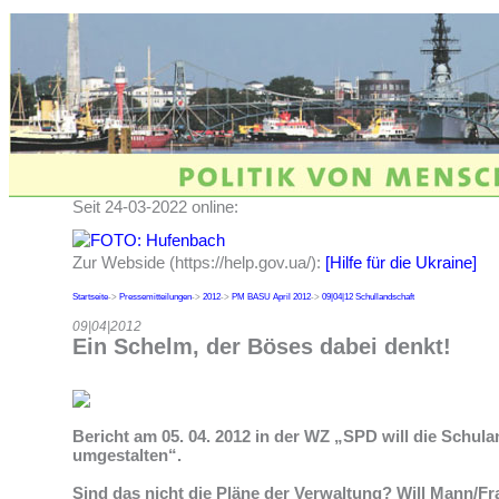
Seit 24-03-2022 online:
Zur Webside (https://help.gov.ua/):
[Hilfe für die Ukraine]
Startseite
->
Pressemitteilungen
->
2012
->
PM BASU April 2012
->
09|04|12 Schullandschaft
09|04|2012
Ein Schelm, der Böses dabei denkt!
Bericht am 05. 04. 2012 in der WZ „SPD will die Schul
umgestalten“.
Sind das nicht die Pläne der Verwaltung? Will Mann/Fr