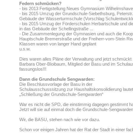
Federn schmücken?
- bis 2013 Fertigstellung Neues Gymnasium Wilhelmshav
- bis 2015 Umzug der Grundschule-Siebethsburg, Peterstr. 
Gebäude der Wasserturmschule (Vorschlag Schulentwickl
- bis 2015 Umzug der Förderschulen Herbartschule und d
in das Gebäude der Schellingstraße ...
- Die Zusammenlegung der Gymnasien und auch die Koope
Hauptschule Bremerstraße und der Freiherr-vom-Stein Rea
Klassen waren von langer Hand geplant
u.s.w.
Dies waren alles Pläne der Verwaltung und jetzt schmückt
Barbara Ober-Bloibaum, Mitglied der Basu und im Schulau
fassungslos!!!
Dann die Grundschule Sengwarden:
Die Beschlussvorlage der Basu in der
Schulausschusssitzung zur Haushaltskonsolidierung lautet
„Schließung der Grundschule-Sengwarden“
War es nicht die SPD, die einstimmig dagegen gestimmt ha
Jetzt will sie auf einmal doch die Grundschule-Sengwarden
Wir, die BASU, stehen nach wie vor dazu.
Schon vor einigen Jahren hat der Rat der Stadt in einer fac