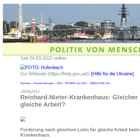
Seit 24-03-2022 online:
Zur Webside (https://help.gov.ua/):
[Hilfe für die Ukraine]
Startseite
->
Pressemitteilungen
->
2012
->
PM BASU Juni 2012
->
18|06|12 RNK Lohn
18|06|2012
Reinhard-Nieter-Krankenhaus: Gleicher 
gleiche Arbeit?
Forderung nach gleichem Lohn für gleiche Arbeit beim
Krankenhaus