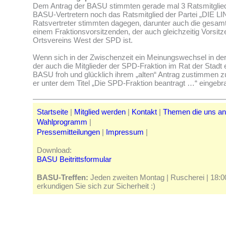
Dem Antrag der BASU stimmten gerade mal 3 Ratsmitglied
BASU-Vertretern noch das Ratsmitglied der Partei „DIE LI
Ratsvertreter stimmten dagegen, darunter auch die gesam
einem Fraktionsvorsitzenden, der auch gleichzeitig Vorsit
Ortsvereins West der SPD ist.
Wenn sich in der Zwischenzeit ein Meinungswechsel in de
der auch die Mitglieder der SPD-Fraktion im Rat der Stadt e
BASU froh und glücklich ihrem „alten“ Antrag zustimmen z
er unter dem Titel „Die SPD-Fraktion beantragt …“ eingebra
Startseite
|
Mitglied werden
|
Kontakt
|
Themen die uns a
Wahlprogramm
|
Pressemitteilungen
|
Impressum
|
Download:
BASU Beitrittsformular
BASU-Treffen:
Jeden zweiten Montag | Ruscherei | 18:00 
erkundigen Sie sich zur Sicherheit :)