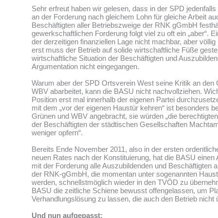
Sehr erfreut haben wir gelesen, dass in der SPD jedenfalls
an der Forderung nach gleichem Lohn für gleiche Arbeit auc
Beschäftigten aller Betriebszweige der RNK gGmbH festhält
gewerkschaftlichen Forderung folgt viel zu oft ein „aber“. Ei
der derzeitigen finanziellen Lage nicht machbar, aber völlig 
erst muss der Betrieb auf solide wirtschaftliche Füße gestel
wirtschaftliche Situation der Beschäftigten und Auszubilden
Argumentation nicht eingegangen.
Warum aber der SPD Ortsverein West seine Kritik an den
WBV abarbeitet, kann die BASU nicht nachvollziehen. Wic
Position erst mal innerhalb der eigenen Partei durchzusetz
mit dem „vor der eigenen Haustür kehren“ ist besonders b
Grünen und WBV angebracht, sie würden „die berechtigte
der Beschäftigten der städtischen Gesellschaften Machtamb
weniger opfern“.
Bereits Ende November 2011, also in der ersten ordentlich
neuen Rates nach der Konstituierung, hat die BASU einen 
mit der Forderung alle Auszubildenden und Beschäftigten a
der RNK-gGmbH, die momentan unter sogenannten Haustar
werden, schnellstmöglich wieder in den TVÖD zu übernehm
BASU die zeitliche Schiene bewusst offengelassen, um Plat
Verhandlungslösung zu lassen, die auch den Betrieb nicht ü
Und nun aufgepasst: