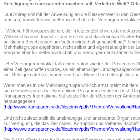
Beteiligungen transparenter machen soll. Verkehrte Welt? Oder
Laut Antrag soll mit der Anweisung an die Ratsvertreter in den Ge
müssen, Vorwürfen wie Vetternwirtschaft oder Versorgermentalität 
Welche Führungspositionen, die in letzter Zeit ohne externe Aussc
Wilhelmshavener Touristik- und Freizeit und das Reinhard-Nieter
bei diesen Besetzungen um Vetternwirtschaft gehandelt hat? Sind d
Mehrheitsgruppe angehören, nicht selbst und eigenständig in der L
Vorgabe eher für Vetternwirtschaft und Versorgermentalität entsch
Bei Versorgermentalität fällt einem sofort wieder der Posten des Ge
einer Zeit geschaffen wurde, als ein ehemaliger Landtagsabgeordn
viel Geld gekostet hat, waren durchaus Menschen beteiligt, die auc
Wenn man es in der Mehrheitsgruppe wirklich ernst meint mit dem B
sich ein wirksames Anti-Korruptions-Programm erstellen lässt. Da g
Transparency International hat speziell für den Bereich der Ämter
herausgegeben
(
http://www.transparency.de/fileadmin/pdfs/Themen/Verwaltung/
Und nicht zuletzt stellt die unabhängige und anerkannte Organisat
zur Verfügung, die das Ziel haben, Korruption und Vetternwirtscha
(
http://www.transparency.de/fileadmin/pdfs/Themen/Verwaltung