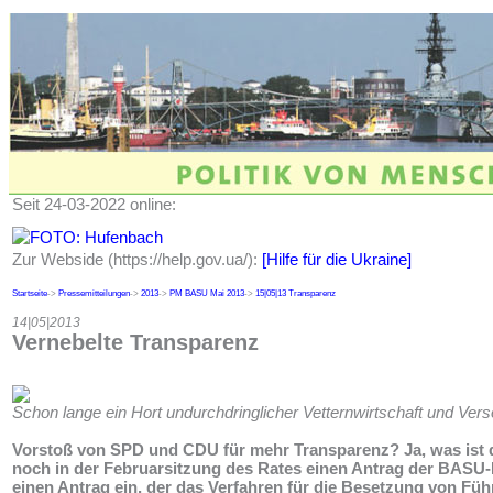
Seit 24-03-2022 online:
Zur Webside (https://help.gov.ua/):
[Hilfe für die Ukraine]
Startseite
->
Pressemitteilungen
->
2013
->
PM BASU Mai 2013
->
15|05|13 Transparenz
14|05|2013
Vernebelte Transparenz
Schon lange ein Hort undurchdringlicher Vetternwirtschaft und Vers
Vorstoß von SPD und CDU für mehr Transparenz? Ja, was ist
noch in der Februarsitzung des Rates einen Antrag der BASU-Fr
einen Antrag ein, der das Verfahren für die Besetzung von Fü