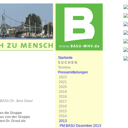
Startseite
S U C H E N
Termine
Pressemitteilungen
2022
2021
2020
2019
2018
e BASU Dr. Jens Graul
2017
2016
2015
an die Gruppe
2014
das von der Gruppe
2013
en Dr. Graul als
PM BASU Dezember 2013