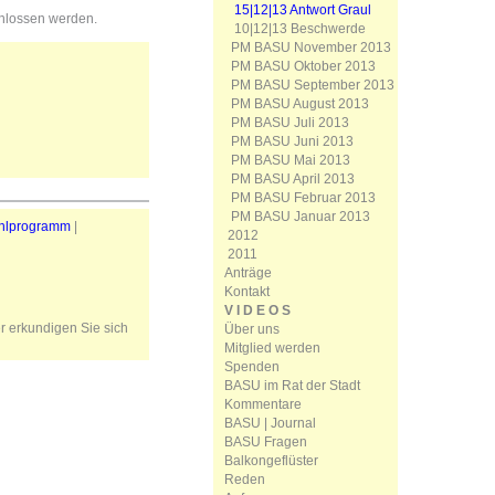
15|12|13 Antwort Graul
chlossen werden.
10|12|13 Beschwerde
PM BASU November 2013
PM BASU Oktober 2013
PM BASU September 2013
PM BASU August 2013
PM BASU Juli 2013
PM BASU Juni 2013
PM BASU Mai 2013
PM BASU April 2013
PM BASU Februar 2013
PM BASU Januar 2013
hlprogramm
|
2012
2011
Anträge
Kontakt
V I D E O S
er erkundigen Sie sich
Über uns
Mitglied werden
Spenden
BASU im Rat der Stadt
Kommentare
BASU | Journal
BASU Fragen
Balkongeflüster
Reden