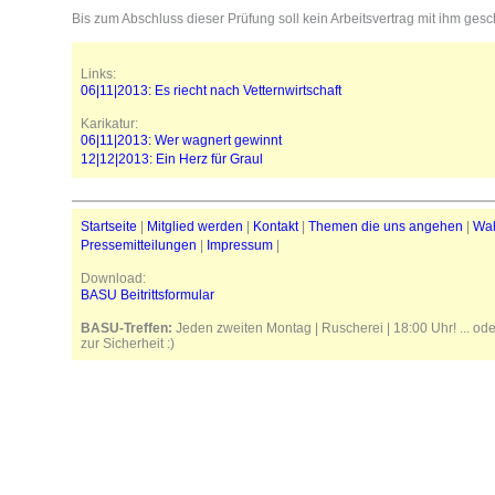
Bis zum Abschluss dieser Prüfung soll kein Arbeitsvertrag mit ihm ges
Links:
06|11|2013: Es riecht nach Vetternwirtschaft
Karikatur:
06|11|2013: Wer wagnert gewinnt
12|12|2013: Ein Herz für Graul
Startseite
|
Mitglied werden
|
Kontakt
|
Themen die uns angehen
|
Wa
Pressemitteilungen
|
Impressum
|
Download:
BASU Beitrittsformular
BASU-Treffen:
Jeden zweiten Montag | Ruscherei | 18:00 Uhr! ... od
zur Sicherheit :)