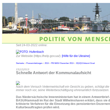
Seit 24-03-2022 online:
Zur Webside (https://help.gov.ua/):
[Hilfe für die Ukraine]
Startseite
->
Pressemitteilungen
->
2013
->
PM BASU Dezember 2013
->
15|12|13 Antwort Graul
15|12|2013
Schnelle Antwort der Kommunalaufsicht
Nach dem Versuch Vetternwirtschaft ein Gesicht zu geben, schlägt di
immer noch vor, seine Weiterbeschäftigung ehrenamtlich fortzusetzen.
Das Niedersächsische Innenministerium hat in einem Antwortbrief 
BASU/Hammadi im Rat der Stadt Wilhelmshaven erklärt, dass sie 
kritisierte Verfahren für die Einsetzung des pensionierten Dezernent
Kulturbeauftragten prüfen wird.