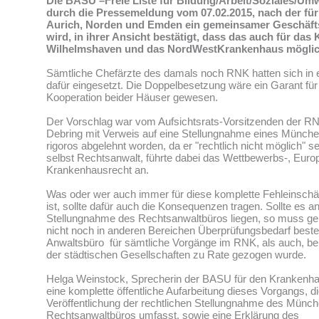
Die BASU –Freie Liste für Bildung/Arbeit/Soziales/Umwe
durch die Pressemeldung vom 07.02.2015, nach der für 
Aurich, Norden und Emden ein gemeinsamer Geschäftsf
wird, in ihrer Ansicht bestätigt, dass das auch für das
Wilhelmshaven und das NordWestKrankenhaus möglic
Sämtliche Chefärzte des damals noch RNK hatten sich in e
dafür eingesetzt. Die Doppelbesetzung wäre ein Garant für 
Kooperation beider Häuser gewesen.
Der Vorschlag war vom Aufsichtsrats-Vorsitzenden der 
Debring mit Verweis auf eine Stellungnahme eines Münch
rigoros abgelehnt worden, da er "rechtlich nicht möglich" se
selbst Rechtsanwalt, führte dabei das Wettbewerbs-, Europa
Krankenhausrecht an.
Was oder wer auch immer für diese komplette Fehleinschä
ist, sollte dafür auch die Konsequenzen tragen. Sollte es a
Stellungnahme des Rechtsanwaltbüros liegen, so muss gep
nicht noch in anderen Bereichen Überprüfungsbedarf beste
Anwaltsbüro für sämtliche Vorgänge im RNK, als auch, be
der städtischen Gesellschaften zu Rate gezogen wurde.
Helga Weinstock, Sprecherin der BASU für den Krankenhau
eine komplette öffentliche Aufarbeitung dieses Vorgangs, d
Veröffentlichung der rechtlichen Stellungnahme des Münc
Rechtsanwaltbüros umfasst, sowie eine Erklärung des