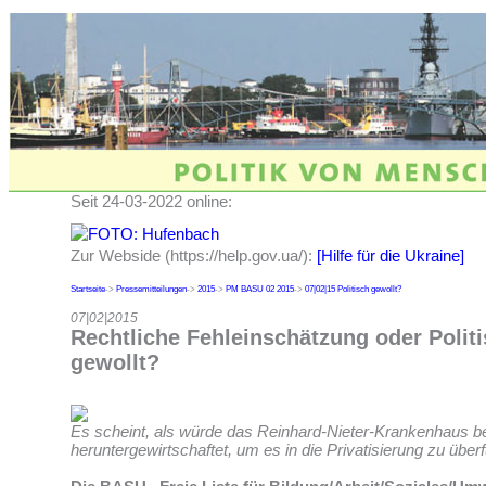
Seit 24-03-2022 online:
Zur Webside (https://help.gov.ua/):
[Hilfe für die Ukraine]
Startseite
->
Pressemitteilungen
->
2015
->
PM BASU 02 2015
->
07|02|15 Politisch gewollt?
07|02|2015
Rechtliche Fehleinschätzung oder Politi
gewollt?
Es scheint, als würde das Reinhard-Nieter-Krankenhaus 
heruntergewirtschaftet, um es in die Privatisierung zu über