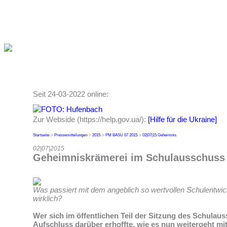
Seit 24-03-2022 online:
Zur Webside (https://help.gov.ua/):
[Hilfe für die Ukraine]
Startseite
->
Pressemitteilungen
->
2015
->
PM BASU 07 2015
->
02|07|15 Geheimnis
02|07|2015
Geheimniskrämerei im Schulausschuss
Was passiert mit dem angeblich so wertvollen Schulentwi
wirklich?
Wer sich im öffentlichen Teil der Sitzung des Schulau
Aufschluss darüber erhoffte, wie es nun weitergeht mi