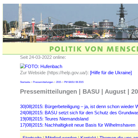
Seit 24-03-2022 online:
Zur Webside (https://help.gov.ua/):
[Hilfe für die Ukraine]
Startseite
->
Pressemitteilungen
->
2015
->
PM BASU 08 2015
Pressemitteilungen | BASU | August | 2
30|08|2015: Bürgerbeteiligung – ja, ist denn schon wieder 
24|08|2015: BASU setzt sich für den Schutz des Grundwa
19|08|2015: Teures Niemandsland
17|08|2015: Nachhaltigkeit neue Basis für Wilhelmshaven
Startseite
|
Mitglied werden
|
Kontakt
|
Themen die uns a