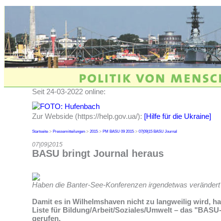
Seit 24-03-2022 online:
Zur Webside (https://help.gov.ua/):
[Hilfe für die Ukraine]
Startseite
->
Pressemitteilungen
->
2015
->
PM BASU 09 2015
->
07|09|15 BASU Journal
07|09|2015
BASU bringt Journal heraus
Haben die Banter-See-Konferenzen irgendetwas verändert
Damit es in Wilhelmshaven nicht zu langweilig wird, h
Liste für Bildung/Arbeit/Soziales/Umwelt – das "BASU
gerufen.