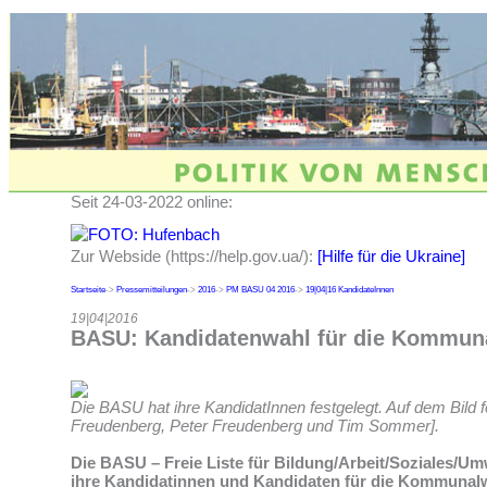
Seit 24-03-2022 online:
Zur Webside (https://help.gov.ua/):
[Hilfe für die Ukraine]
Startseite
->
Pressemitteilungen
->
2016
->
PM BASU 04 2016
->
19|04|16 KandidateInnen
19|04|2016
BASU: Kandidatenwahl für die Kommun
Die BASU hat ihre KandidatInnen festgelegt. Auf dem Bild fe
Freudenberg, Peter Freudenberg und Tim Sommer].
Die BASU – Freie Liste für Bildung/Arbeit/Soziales/Umw
ihre Kandidatinnen und Kandidaten für die Kommunalw