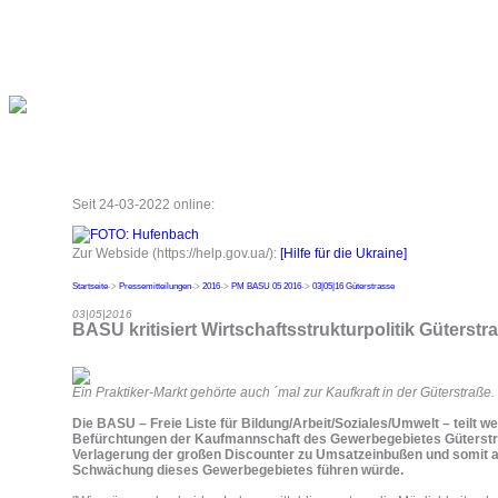
Seit 24-03-2022 online:
Zur Webside (https://help.gov.ua/):
[Hilfe für die Ukraine]
Startseite
->
Pressemitteilungen
->
2016
->
PM BASU 05 2016
->
03|05|16 Güterstrasse
03|05|2016
BASU kritisiert Wirtschaftsstrukturpolitik Güterstr
Ein Praktiker-Markt gehörte auch ´mal zur Kaufkraft in der Güterstraße.
Die BASU – Freie Liste für Bildung/Arbeit/Soziales/Umwelt – teilt w
Befürchtungen der Kaufmannschaft des Gewerbegebietes Güterstr
Verlagerung der großen Discounter zu Umsatzeinbußen und somit a
Schwächung dieses Gewerbegebietes führen würde.