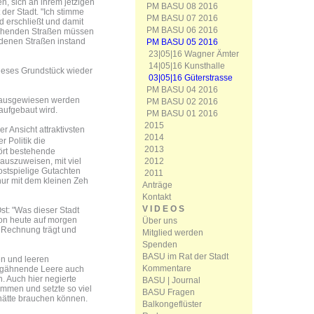
, sich an ihrem jetzigen
PM BASU 08 2016
der Stadt. "Ich stimme
PM BASU 07 2016
 erschließt und damit
PM BASU 06 2016
stehenden Straßen müssen
ndenen Straßen instand
PM BASU 05 2016
23|05|16 Wagner Ämter
14|05|16 Kunsthalle
dieses Grundstück wieder
03|05|16 Güterstrasse
PM BASU 04 2016
e ausgewiesen werden
PM BASU 02 2016
aufgebaut wird.
PM BASU 01 2016
2015
r Ansicht attraktivsten
2014
r Politik die
2013
ört bestehende
2012
uszuweisen, mit viel
ostspielige Gutachten
2011
 nur mit dem kleinen Zeh
Anträge
Kontakt
V I D E O S
st: "Was dieser Stadt
 von heute auf morgen
Über uns
 Rechnung trägt und
Mitglied werden
Spenden
BASU im Rat der Stadt
en und leeren
Kommentare
ht gähnende Leere auch
. Auch hier negierte
BASU | Journal
mmen und setzte so viel
BASU Fragen
 hätte brauchen können.
Balkongeflüster