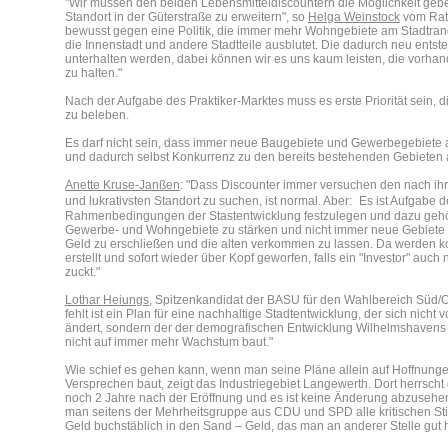
"Wir müssen den beiden Lebensmitteldiscountern die Möglichkeit geben
Standort in der Güterstraße zu erweitern", so
Hel
g
a Weinstock
vom Rat 
bewusst gegen eine Politik, die immer mehr Wohngebiete am Stadtrand
die Innenstadt und andere Stadtteile ausblutet. Die dadurch neu ent
unterhalten werden, dabei können wir es uns kaum leisten, die vorha
zu halten."
Nach der Aufgabe des Praktiker-Marktes muss es erste Priorität sein, 
zu beleben.
Es darf nicht sein, dass immer neue Baugebiete und Gewerbegebiet
und dadurch selbst Konkurrenz zu den bereits bestehenden Gebieten 
Anette Kruse-Janßen
: "Dass Discounter immer versuchen den nach ihre
und lukrativsten Standort zu suchen, ist normal. Aber: Es ist Aufgabe de
Rahmenbedingungen der Stastentwicklung festzulegen und dazu geh
Gewerbe- und Wohngebiete zu stärken und nicht immer neue Gebiete a
Geld zu erschließen und die alten verkommen zu lassen. Da werden k
erstellt und sofort wieder über Kopf geworfen, falls ein "Investor" auch
zuckt."
Lothar Heiun
g
s
, Spitzenkandidat der BASU für den Wahlbereich Süd/O
fehlt ist ein Plan für eine nachhaltige Stadtentwicklung, der sich nicht
ändert, sondern der der demografischen Entwicklung Wilhelmshavens
nicht auf immer mehr Wachstum baut."
Wie schief es gehen kann, wenn man seine Pläne allein auf Hoffnung
Versprechen baut, zeigt das Industriegebiet Langewerth. Dort herrsc
noch 2 Jahre nach der Eröffnung und es ist keine Änderung abzusehen
man seitens der Mehrheitsgruppe aus CDU und SPD alle kritischen Sti
Geld buchstäblich in den Sand – Geld, das man an anderer Stelle gut