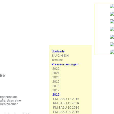
Startseite
S U C H E N
Termine
Pressemitteilungen
2022
2021
aße
2020
2019
2018
2017
2016
eitgehend die
PM BASU 12 2016
aße, dass eine
PM BASU 11 2016
uch zu einer
PM BASU 10 2016
PM BASU 09 2016