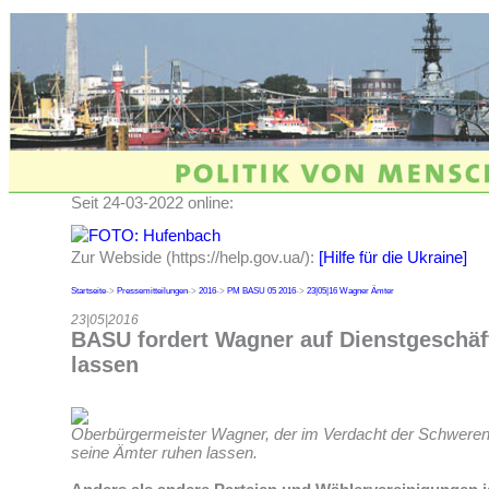
Seit 24-03-2022 online:
Zur Webside (https://help.gov.ua/):
[Hilfe für die Ukraine]
Startseite
->
Pressemitteilungen
->
2016
->
PM BASU 05 2016
->
23|05|16 Wagner Ämter
23|05|2016
BASU fordert Wagner auf Dienstgeschäf
lassen
Oberbürgermeister Wagner, der im Verdacht der Schweren U
seine Ämter ruhen lassen.