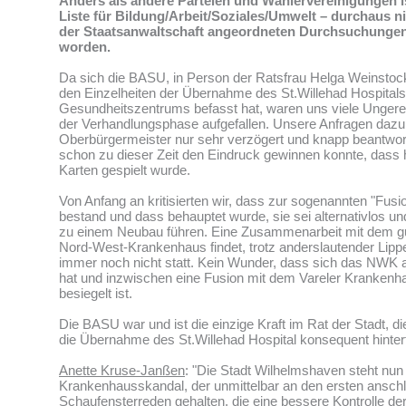
Anders als andere Parteien und Wählervereinigungen i
Liste für Bildung/Arbeit/Soziales/Umwelt – durchaus n
der Staatsanwaltschaft angeordneten Durchsuchungen
worden.
Da sich die BASU, in Person der Ratsfrau Helga Weinstock,
den Einzelheiten der Übernahme des St.Willehad Hospital
Gesundheitszentrums befasst hat, waren uns viele Ungerei
der Verhandlungsphase aufgefallen. Unsere Anfragen daz
Oberbürgermeister nur sehr verzögert und knapp beantwor
schon zu dieser Zeit den Eindruck gewinnen konnte, dass hi
Karten gespielt wurde.
Von Anfang an kritisierten wir, dass zur sogenannten "Fusi
bestand und dass behauptet wurde, sie sei alternativlos 
zu einem Neubau führen. Eine Zusammenarbeit mit dem g
Nord-West-Krankenhaus findet, trotz anderslautender Lip
immer noch nicht statt. Kein Wunder, dass sich das NWK an
hat und inzwischen eine Fusion mit dem Vareler Krankenh
besiegelt ist.
Die BASU war und ist die einzige Kraft im Rat der Stadt, d
die Übernahme des St.Willehad Hospital konsequent hinterf
Anette Kruse-Janßen
: "Die Stadt Wilhelmshaven steht nun 
Krankenhausskandal, der unmittelbar an den ersten ansch
Schaufensterreden gehalten, die eine bessere Kontrolle der