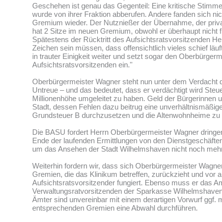
Geschehen ist genau das Gegenteil: Eine kritische Stimme
wurde von ihrer Fraktion abberufen. Andere fanden sich ni
Gremium wieder. Der Nutznießer der Übernahme, der privat
hat 2 Sitze im neuen Gremium, obwohl er überhaupt nicht fina
Spätestens der Rücktritt des Aufsichtsratsvorsitzenden Her
Zeichen sein müssen, dass offensichtlich vieles schief lä
in trauter Einigkeit weiter und setzt sogar den Oberbürgerm
Aufsichtsratsvorsitzenden ein."
Oberbürgermeister Wagner steht nun unter dem Verdacht 
Untreue – und das bedeutet, dass er verdächtigt wird Steue
Millionenhöhe umgeleitet zu haben. Geld der Bürgerinnen 
Stadt, dessen Fehlen dazu beitrug eine unverhältnismäßig
Grundsteuer B durchzusetzen und die Altenwohnheime zu 
Die BASU fordert Herrn Oberbürgermeister Wagner dringen
Ende der laufenden Ermittlungen von den Dienstgeschäfte
um das Ansehen der Stadt Wilhelmshaven nicht noch mehr
Weiterhin fordern wir, dass sich Oberbürgermeister Wagne
Gremien, die das Klinikum betreffen, zurückzieht und vor a
Aufsichtsratsvorsitzender fungiert. Ebenso muss er das A
Verwaltungsratvorsitzenden der Sparkasse Wilhelmshave
Ämter sind unvereinbar mit einem derartigen Vorwurf ggf.
entsprechenden Gremien eine Abwahl durchführen.