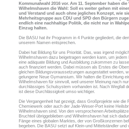
Kommunalwahl 2016 vor. Am 11. September haben die 
Wilhelmshaven die Wahl: Soll es weiter gehen mit einer
und Verstand und auch ohne jegliches Konzept, wie sie
Mehrheitsgruppe aus CDU und SPD den Bürgern zugemu
endlich eine nachhaltige Politik, die nicht nur in Wahlp
Einzug halten.
Die BASU hat ihr Programm in 4 Punkte gegliedert, die de
unserem Namen entsprechen.
Dabei hat Bildung für uns Priorität. Das, was irgend möglic
Wilhelmshaven dazu beigetragen werden kann, um jedem K
eine adäquate Bildung und Ausbildung zukommen zu lass
auch finanziert werden. Dabei müssen als Erstes die Ober
gleichen Bildungsvoraussetzungen ausgestattet werden, w
gelungene Neue Gymansium. Wir halten die Einrichtung ein
Wilhelmshaven für sinnvoll, weil unserer Meinung nach nur 
durchlässiges Schulsystem vorhanden ist. Nach Wegfall de
ist diese Durchlässigkeit umso wichtiger.
Die Vergangenheit hat gezeigt, dass Großprojekte wie die R
Chemiewerk oder auch der Jade-Weser-Port keine Heilsbri
Wilhelmshaven sind. Von den versprochenen Arbeitsplätzen
Bruchteil übriggeblieben und Wilhelmshaven hat sich dadu
Fänge eines globalen Marktes, der von Großkonzernen beh
begeben. Die BASU setzt auf Klein-und Mittelständler und 