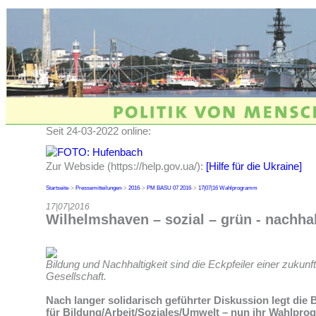
Seit 24-03-2022 online:
Zur Webside (https://help.gov.ua/):
[Hilfe für die Ukraine]
Startseite
->
Pressemitteilungen
->
2016
->
PM BASU 07 2016
->
17|07|16 Wahlprogramm
17|07|2016
Wilhelmshaven – sozial – grün - nachhal
Bildung und Nachhaltigkeit sind die Eckpfeiler einer zukunf
Gesellschaft.
Nach langer solidarisch geführter Diskussion legt die 
für Bildung/Arbeit/Soziales/Umwelt – nun ihr Wahlpro