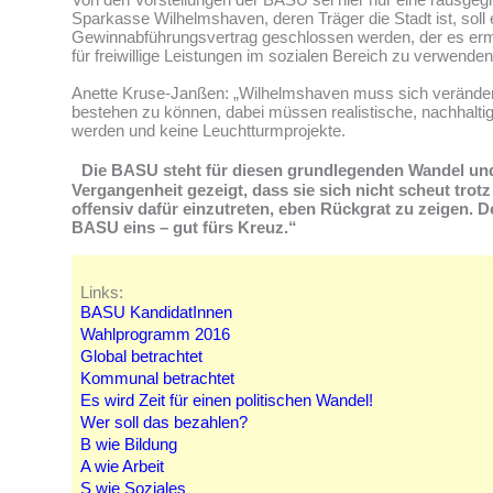
Sparkasse Wilhelmshaven, deren Träger die Stadt ist, soll 
Gewinnabführungsvertrag geschlossen werden, der es erm
für freiwillige Leistungen im sozialen Bereich zu verwenden
Anette Kruse-Janßen: „Wilhelmshaven muss sich veränder
bestehen zu können, dabei müssen realistische, nachhalti
werden und keine Leuchtturmprojekte.
Die BASU steht für diesen grundlegenden Wandel und
Vergangenheit gezeigt, dass sie sich nicht scheut tro
offensiv dafür einzutreten, eben Rückgrat zu zeigen. De
BASU eins – gut fürs Kreuz.“
Links:
BASU KandidatInnen
Wahlprogramm 2016
Global betrachtet
Kommunal betrachtet
Es wird Zeit für einen politischen Wandel!
Wer soll das bezahlen?
B wie Bildung
A wie Arbeit
S wie Soziales