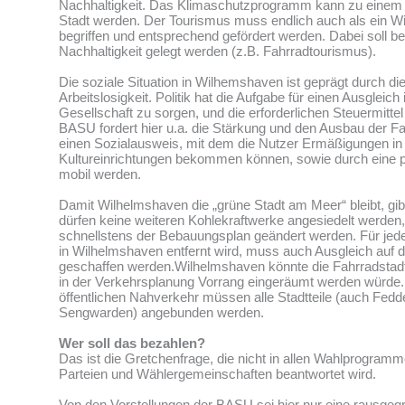
Nachhaltigkeit. Das Klimaschutzprogramm kann zu einem 
Stadt werden. Der Tourismus muss endlich auch als ein W
begriffen und entsprechend gefördert werden. Dabei soll b
Nachhaltigkeit gelegt werden (z.B. Fahrradtourismus).
Die soziale Situation in Wilhemshaven ist geprägt durch di
Arbeitslosigkeit. Politik hat die Aufgabe für einen Ausgleich
Gesellschaft zu sorgen, und die erforderlichen Steuermitte
BASU fordert hier u.a. die Stärkung und den Ausbau der F
einen Sozialausweis, mit dem die Nutzer Ermäßigungen in 
Kultureinrichtungen bekommen können, sowie durch eine p
mobil werden.
Damit Wilhelmshaven die „grüne Stadt am Meer“ bleibt, gibt 
dürfen keine weiteren Kohlekraftwerke angesiedelt werde
schnellstens der Bebauungsplan geändert werden. Für jed
in Wilhelmshaven entfernt wird, muss auch Ausgleich auf 
geschaffen werden.Wilhelmshaven könnte die Fahrradsta
in der Verkehrsplanung Vorrang eingeräumt werden würde
öffentlichen Nahverkehr müssen alle Stadtteile (auch Fed
Sengwarden) angebunden werden.
Wer soll das bezahlen?
Das ist die Gretchenfrage, die nicht in allen Wahlprogram
Parteien und Wählergemeinschaften beantwortet wird.
Von den Vorstellungen der BASU sei hier nur eine rausgegri