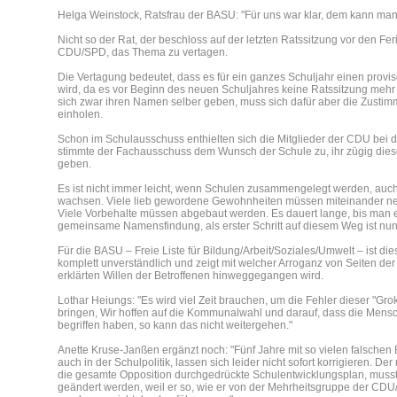
Helga Weinstock, Ratsfrau der BASU: "Für uns war klar, dem kann man
Nicht so der Rat, der beschloss auf der letzten Ratssitzung vor den Fer
CDU/SPD, das Thema zu vertagen.
Die Vertagung bedeutet, dass es für ein ganzes Schuljahr einen pro
wird, da es vor Beginn des neuen Schuljahres keine Ratssitzung mehr 
sich zwar ihren Namen selber geben, muss sich dafür aber die Zusti
einholen.
Schon im Schulausschuss enthielten sich die Mitglieder der CDU bei 
stimmte der Fachausschuss dem Wunsch der Schule zu, ihr zügig di
geben.
Es ist nicht immer leicht, wenn Schulen zusammengelegt werden, au
wachsen. Viele lieb gewordene Gewohnheiten müssen miteinander n
Viele Vorbehalte müssen abgebaut werden. Es dauert lange, bis man ei
gemeinsame Namensfindung, als erster Schritt auf diesem Weg ist nun 
Für die BASU – Freie Liste für Bildung/Arbeit/Soziales/Umwelt – ist d
komplett unverständlich und zeigt mit welcher Arroganz von Seiten d
erklärten Willen der Betroffenen hinweggegangen wird.
Lothar Heiungs: "Es wird viel Zeit brauchen, um die Fehler dieser "Gro
bringen, Wir hoffen auf die Kommunalwahl und darauf, dass die Mens
begriffen haben, so kann das nicht weitergehen."
Anette Kruse-Janßen ergänzt noch: "Fünf Jahre mit so vielen falsche
auch in der Schulpolitik, lassen sich leider nicht sofort korrigieren. De
die gesamte Opposition durchgedrückte Schulentwicklungsplan, muss
geändert werden, weil er so, wie er von der Mehrheitsgruppe der CD