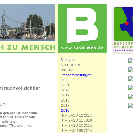
Startseite
S U C H E N
Termine
Pressemitteilungen
2022
2021
 nachvollziehbar
2020
2019
2018
en"?
2017
2016
n gelegte Grundschule
PM BASU 12 2016
schule einzieht, will
PM BASU 11 2016
ulleiter,
PM BASU 10 2016
amen "Schule in der
PM BASU 09 2016