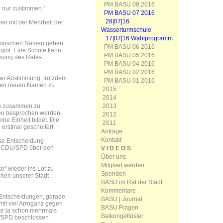
PM BASU 08 2016
 nur zustimmen."
PM BASU 07 2016
28|07|16
ien mit der Mehrheit der
Wasserturmschule
17|07|16 Wahlprogramm
visorischen Namen geben
PM BASU 06 2016
gibt. Eine Schule kann
PM BASU 05 2016
mmung des Rates
PM BASU 04 2016
PM BASU 02 2016
der Abstimmung, trotzdem
PM BASU 01 2016
esen neuen Namen zu
2015
2014
2013
ch zusammen zu
eu besprochen werden.
2012
ne Einheit bildet. Die
2011
erstmal gescheitert.
Anträge
Kontakt
iese Entscheidung
er CDU/SPD über den
V I D E O S
Über uns
Mitglied werden
ko" wieder ins Lot zu
Spenden
chen unserer Stadt
BASU im Rat der Stadt
Kommentare
n Entscheidungen, gerade
BASU | Journal
r mit viel Arroganz gegen
BASU Fragen
te ja schon mehrmals
Balkongeflüster
U/SPD beschlossen