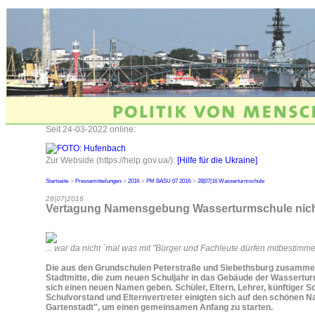
Seit 24-03-2022 online:
Zur Webside (https://help.gov.ua/):
[Hilfe für die Ukraine]
Startseite
->
Pressemitteilungen
->
2016
->
PM BASU 07 2016
->
28|07|16 Wasserturmschule
28|07|2016
Vertagung Namensgebung Wasserturmschule nicht
... war da nicht ´mal was mit "Bürger und Fachleute dürfen mitbestimm
Die aus den Grundschulen Peterstraße und Siebethsburg zusamme
Stadtmitte, die zum neuen Schuljahr in das Gebäude der Wasserturm
sich einen neuen Namen geben. Schüler, Eltern, Lehrer, künftiger Sch
Schulvorstand und Elternvertreter einigten sich auf den schönen N
Gartenstadt", um einen gemeinsamen Anfang zu starten.