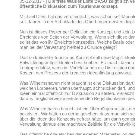
05-12-2017 - |
Die freie Wähler Liste BASU zeigt sich v
öffentliche Diskussion zum Tourismuskonzept.
Michael Diers hat das veröffentlicht, was schon seit Mona
seit Jahren in der Schublade des Oberbürgermeisters liegt.
Nun ist dieses Papier per Definition ein Konzept und kein 
Erreichtes von Seiten der Verwaltung. Wenn sich diese dari
so ist das von ihr Erreichte konzeptlos. Welche Basis ode
man bei der Verwaltung hierbei zu Grunde gelegt?
Das so kritisierte Tourismus Konzept soll neue Möglichkei
Entwicklungsmöglichkeiten beschreiben. Es macht keinen S
kontraproduktiv, wenn im Vorfeld schon die Diskussion üb
Kosten, den Prozess der kreativen Ideenfindung abwürgt.
Was Wilhelmshaven nicht braucht ist eine Diskussion darüb
welchen Lorbeeren, wenn überhaupt, schmücken darf, und w
Ideen einmal öffentlich zur Diskussion zu stellen. Vielleich
daraus möglicherweise entstehenden Begehrlichkeiten des
Was Wilhelmshaven braucht ist ein Oberbürgermeister, der i
polarisiert. Wir hätten es gerne gesehen, dass man sich se
über die Ideen des Konzepts gefreut hätte, um dann geme
Verwaltung daraus eine machbare Zeitlinie für die Verwirkli
Das öffentliche Abwatschen der eigenen Mitarbeiter, ob der