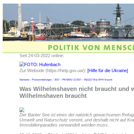
Seit 24-03-2022 online:
Zur Webside (https://help.gov.ua/):
[Hilfe für die Ukraine]
Startseite
->
Pressemitteilungen
->
2017
->
PM BASU 12 2017
->
05|12|17 Was WHV braucht
Was Wilhelmshaven nicht braucht und 
Wilhelmshaven braucht
Der Banter See ist eines der natürlich gewachsenen Refugie
Umwelt und Naturschutz vereint, und deshalb nicht auf Kra
Immobilienparadies verwandelt werden muss.