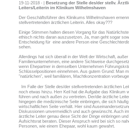
19-11-2018 - |
Besetzung der Stelle des/der stellv. Ärztl
Leiters/Leiterin im Klinikum Wilhelmshaven
Der Geschäftsführer des Klinikums Wilhelmshaven ernennt
stellvertretenden ärztlichen Leiterin. Alles okay???
Einige Stimmen halten diesen Vorgang für das Natürlichst
ethisch nichts daran auszusetzen. Ja, man geht sogar sowei
Entscheidung für eine andere Person eine Geschlechterdi
sehen.
Allerdings hat sich überall in der Welt der Wirtschaft, außer 
Familienunternehmen, eine andere Sichtweise durchgesetzt.
wenn Ehepartner in demselben Unternehmen Führungskräfte
Schlüsselpositionen einnehmen. Aus gutem Grund: Man m
"natürlichen", weil familiären, Machtkonzentration vorbeuge
Im Falle der Stelle des/der stellvertretenden ärztlichen Le
noch etwas hinzu. Herr Keil hat die Aufgabe das Klinikum wi
führen und nach außen zu vertreten. Der/die ärztliche Leiter/
hingegen die medizinische Seite einbringen, die sich häufig
wirtschaftlichen Seite verhält. Hier sind Auseinandersetzun
Diskussionen unvermeidlich und auch gewünscht. Auch im A
ärztliche Leiter genau diese Sicht der Dinge einbringen un
Aufsichtsrat beraten. Dieser Anspruch wird bei sich so n
Personen, wie einem Ehepaar, wohl kaum gewahrt.