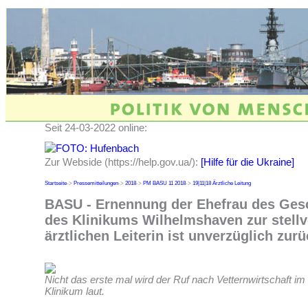
Seit 24-03-2022 online:
Zur Webside (https://help.gov.ua/):
[Hilfe für die Ukraine]
Startseite
->
Pressemitteilungen
->
2018
->
PM BASU 11 2018
->
19|11|18 Ärztliche Leitung
BASU - Ernennung der Ehefrau des Gesc
des Klinikums Wilhelmshaven zur stellv
ärztlichen Leiterin ist unverzüglich zu
Nicht das erste mal wird der Ruf nach Vetternwirtschaft i
Klinikum laut.