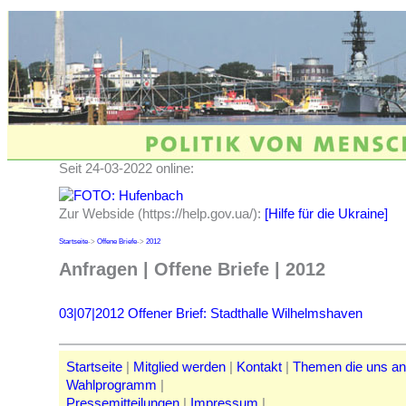
Seit 24-03-2022 online:
Zur Webside (https://help.gov.ua/):
[Hilfe für die Ukraine]
Startseite
->
Offene Briefe
->
2012
Anfragen | Offene Briefe | 2012
03|07|2012 Offener Brief: Stadthalle Wilhelmshaven
Startseite
|
Mitglied werden
|
Kontakt
|
Themen die uns a
Wahlprogramm
|
Pressemitteilungen
|
Impressum
|