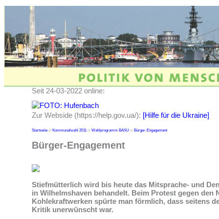
Seit 24-03-2022 online:
Zur Webside (https://help.gov.ua/):
[Hilfe für die Ukraine]
Startseite
->
Kommunalwahl 2011
->
Wahlprogramm BASU
->
Bürger-Engagement
Bürger-Engagement
Stiefmütterlich wird bis heute das Mitsprache- und De
in Wilhelmshaven behandelt. Beim Protest gegen den
Kohlekraftwerken spürte man förmlich, dass seitens d
Kritik unerwünscht war.