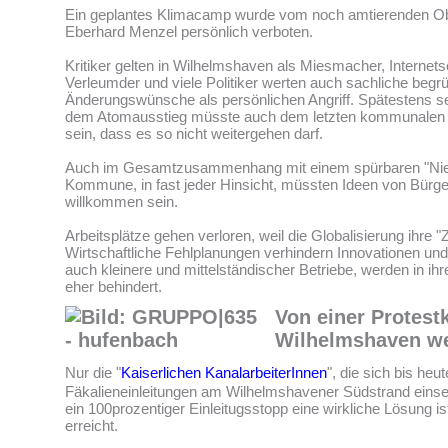
Ein geplantes Klimacamp wurde vom noch amtierenden O
Eberhard Menzel persönlich verboten.
Kritiker gelten in Wilhelmshaven als Miesmacher, Internet
Verleumder und viele Politiker werten auch sachliche begr
Änderungswünsche als persönlichen Angriff. Spätestens sei
dem Atomausstieg müsste auch dem letzten kommunalen Vo
sein, dass es so nicht weitergehen darf.
Auch im Gesamtzusammenhang mit einem spürbaren "Nie
Kommune, in fast jeder Hinsicht, müssten Ideen von Bürge
willkommen sein.
Arbeitsplätze gehen verloren, weil die Globalisierung ihre "
Wirtschaftliche Fehlplanungen verhindern Innovationen und 
auch kleinere und mittelständischer Betriebe, werden in i
eher behindert.
Von einer Protestk
Wilhelmshaven wei
Nur die "
Kaiserlichen KanalarbeiterInnen
", die sich bis heu
Fäkalieneinleitungen am Wilhelmshavener Südstrand einset
ein 100prozentiger Einleitugsstopp eine wirkliche Lösung is
erreicht.