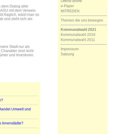
Offene Briefe
e-Paper
 dem Dialog aller
 BASU mit dem Verweis
MITREDEN
bt fraglich, wälzt man so
b und zieht sich als
Themen die uns bewegen
Kommunalwahl 2021
Kommunalwahl 2016
Kommunalwahl 2011
sere Stadt nur als
Impressum
Charakter sind nicht
Satzung
ümer und Investoren.
y?
e-Handel Umwelt und
s Innenstädte?