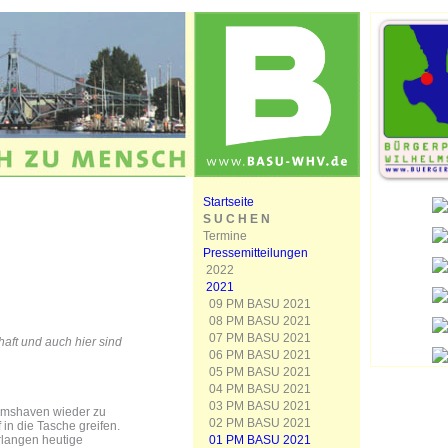
Startseite
S U C H E N
Termine
Pressemitteilungen
2022
2021
09 PM BASU 2021
08 PM BASU 2021
07 PM BASU 2021
aft und auch hier sind
06 PM BASU 2021
05 PM BASU 2021
04 PM BASU 2021
03 PM BASU 2021
lmshaven wieder zu
02 PM BASU 2021
in die Tasche greifen.
01 PM BASU 2021
erlangen heutige