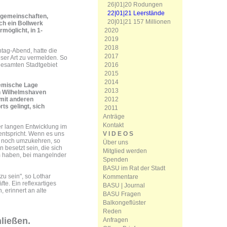
26|01|20 Rodungen
22|01|21 Leerstände
engemeinschaften,
20|01|21 157 Millionen
ch ein Bollwerk
2020
möglicht, in 1-
2019
2018
tag-Abend, hatte die
2017
er Art zu vermelden. So
2016
 gesamten Stadtgebiet
2015
2014
demische Lage
2013
n Wilhelmshaven
2012
 mit anderen
ts gelingt, sich
2011
Anträge
Kontakt
er langen Entwicklung im
V I D E O S
entspricht. Wenn es uns
r noch umzukehren, so
Über uns
besetzt sein, die sich
Mitglied werden
m haben, bei mangelnder
Spenden
BASU im Rat der Stadt
zu sein", so Lothar
Kommentare
te. Ein reflexartiges
BASU | Journal
 erinnert an alte
BASU Fragen
Balkongeflüster
Reden
ließen.
Anfragen