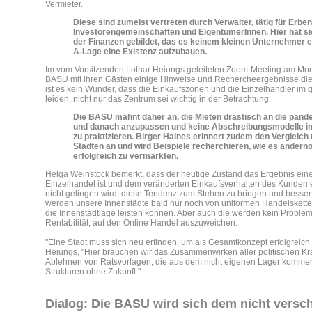
Vermieter.
Diese sind zumeist vertreten durch Verwalter, tätig für Erb
Investorengemeinschaften und EigentümerInnen. Hier hat si
der Finanzen gebildet, das es keinem kleinen Unternehmer er
A-Lage eine Existenz aufzubauen.
Im vom Vorsitzenden Lothar Heiungs geleiteten Zoom-Meeting am Mon
BASU mit ihren Gästen einige Hinweise und Rechercheergebnisse dies
ist es kein Wunder, dass die Einkaufszonen und die Einzelhändler im
leiden, nicht nur das Zentrum sei wichtig in der Betrachtung.
Die BASU mahnt daher an, die Mieten drastisch an die pan
und danach anzupassen und keine Abschreibungsmodelle i
zu praktizieren. Birger Haines erinnert zudem den Vergleich
Städten an und wird Beispiele recherchieren, wie es andernor
erfolgreich zu vermarkten.
Helga Weinstock bemerkt, dass der heutige Zustand das Ergebnis ein
Einzelhandel ist und dem veränderten Einkaufsverhalten des Kunden 
nicht gelingen wird, diese Tendenz zum Stehen zu bringen und besse
werden unsere Innenstädte bald nur noch von uniformen Handelsketten 
die Innenstadtlage leisten können. Aber auch die werden kein Proble
Rentabilität, auf den Online Handel auszuweichen.
"Eine Stadt muss sich neu erfinden, um als Gesamtkonzept erfolgreich 
Heiungs, "Hier brauchen wir das Zusammenwirken aller politischen Kräf
Ablehnen von Ratsvorlagen, die aus dem nicht eigenen Lager kommen,
Strukturen ohne Zukunft."
Dialog: Die BASU wird sich dem nicht versch