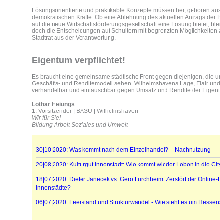
Lösungsorientierte und praktikable Konzepte müssen her, geboren aus
demokratischen Kräfte. Ob eine Ablehnung des aktuellen Antrags der
auf die neue Wirtschaftsförderungsgesellschaft eine Lösung bietet, blei
doch die Entscheidungen auf Schultern mit begrenzten Möglichkeiten a
Stadtrat aus der Verantwortung.
Eigentum verpflichtet!
Es braucht eine gemeinsame städtische Front gegen diejenigen, die un
Geschäfts- und Renditemodell sehen. Wilhelmshavens Lage, Flair und 
verhandelbar und eintauschbar gegen Umsatz und Rendite der Eigent
Lothar Heiungs
1. Vorsitzender | BASU | Wilhelmshaven
Wir für Sie!
Bildung Arbeit Soziales und Umwelt
30|10|2020: Was kommt nach dem Einzelhandel? – Nachnutzung
20|08|2020: Kulturgut Innenstadt: Wie kommt wieder Leben in die Cit
18|07|2020: Dieter Janecek vs. Gero Furchheim: Zerstört der Onlin
Innenstädte?
06|07|2020: Leerstand und Strukturwandel - Wie steht es um Hessen