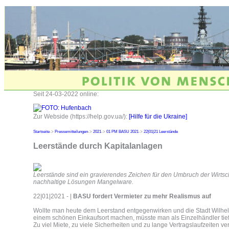
Seit 24-03-2022 online:
Zur Webside (https://help.gov.ua/):
[Hilfe für die Ukraine]
Startseite
->
Pressemitteilungen
->
2021
->
01 PM BASU 2021
->
22|01|21 Leerstände
Leerstände durch Kapitalanlagen
Leerstände sind ein gravierendes Zeichen für den Umbruch der Wirtsch
nachhaltige Lösungen Mangelware.
22|01|2021 - |
BASU fordert Vermieter zu mehr Realismus auf
Wollte man heute dem Leerstand entgegenwirken und die Stadt Wilhe
einem schönen Einkaufsort machen, müsste man als Einzelhändler tief 
Zu viel Miete, zu viele Sicherheiten und zu lange Vertragslaufzeiten v