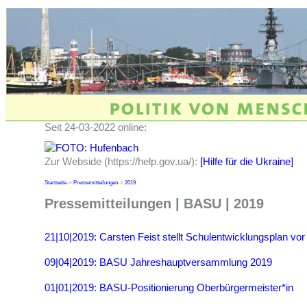
Seit 24-03-2022 online:
Zur Webside (https://help.gov.ua/):
[Hilfe für die Ukraine]
Startseite
->
Pressemitteilungen
->
2019
Pressemitteilungen | BASU | 2019
21|10|2019: Carsten Feist stellt Schulentwicklungsplan vor
09|04|2019: BASU Jahreshauptversammlung 2019
01|01|2019: BASU-Positionierung Oberbürgermeister*in