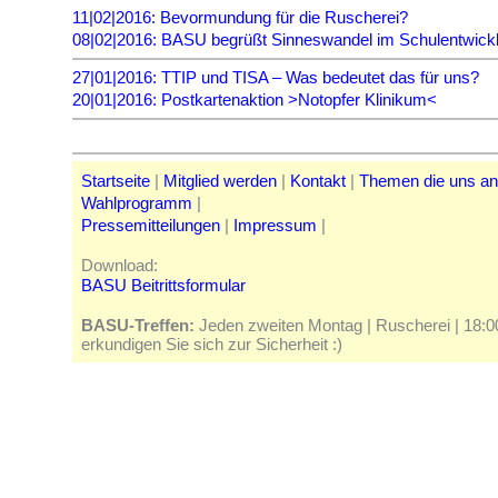
11|02|2016: Bevormundung für die Ruscherei?
08|02|2016: BASU begrüßt Sinneswandel im Schulentwick
27|01|2016: TTIP und TISA – Was bedeutet das für uns?
20|01|2016: Postkartenaktion >Notopfer Klinikum<
Startseite
|
Mitglied werden
|
Kontakt
|
Themen die uns a
Wahlprogramm
|
Pressemitteilungen
|
Impressum
|
Download:
BASU Beitrittsformular
BASU-Treffen:
Jeden zweiten Montag | Ruscherei | 18:00 
erkundigen Sie sich zur Sicherheit :)