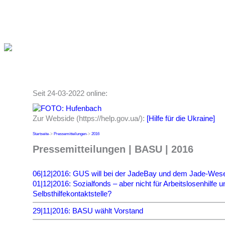
Seit 24-03-2022 online:
Zur Webside (https://help.gov.ua/):
[Hilfe für die Ukraine]
Startseite
->
Pressemitteilungen
->
2016
Pressemitteilungen | BASU | 2016
06|12|2016: GUS will bei der JadeBay und dem Jade-Wese
01|12|2016: Sozialfonds – aber nicht für Arbeitslosenhilfe u
Selbsthilfekontaktstelle?
29|11|2016: BASU wählt Vorstand