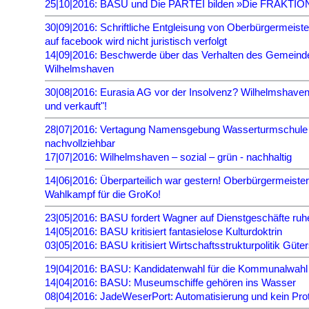
25|10|2016: BASU und Die PARTEI bilden »Die FRAKTIO
30|09|2016: Schriftliche Entgleisung von Oberbürgermeis
auf facebook wird nicht juristisch verfolgt
14|09|2016: Beschwerde über das Verhalten des Gemeindew
Wilhelmshaven
30|08|2016: Eurasia AG vor der Insolvenz? Wilhelmshaven
und verkauft"!
28|07|2016: Vertagung Namensgebung Wasserturmschule 
nachvollziehbar
17|07|2016: Wilhelmshaven – sozial – grün - nachhaltig
14|06|2016: Überparteilich war gestern! Oberbürgermeist
Wahlkampf für die GroKo!
23|05|2016: BASU fordert Wagner auf Dienstgeschäfte ruh
14|05|2016: BASU kritisiert fantasielose Kulturdoktrin
03|05|2016: BASU kritisiert Wirtschaftsstrukturpolitik Güte
19|04|2016: BASU: Kandidatenwahl für die Kommunalwahl
14|04|2016: BASU: Museumschiffe gehören ins Wasser
08|04|2016: JadeWeserPort: Automatisierung und kein Pro