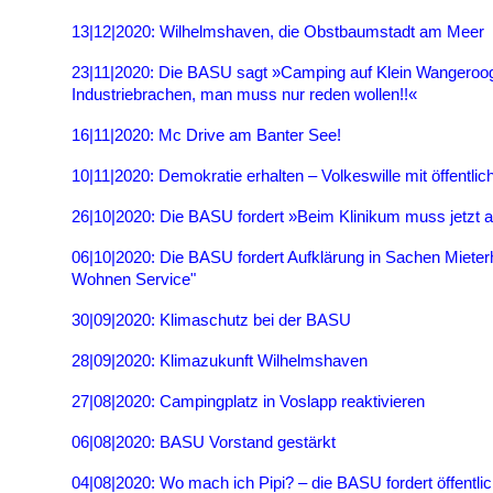
13|12|2020: Wilhelmshaven, die Obstbaumstadt am Meer
23|11|2020: Die BASU sagt »Camping auf Klein Wangeroog
Industriebrachen, man muss nur reden wollen!!«
16|11|2020: Mc Drive am Banter See!
10|11|2020: Demokratie erhalten – Volkeswille mit öffentli
26|10|2020: Die BASU fordert »Beim Klinikum muss jetzt al
06|10|2020: Die BASU fordert Aufklärung in Sachen Mieter
Wohnen Service"
30|09|2020: Klimaschutz bei der BASU
28|09|2020: Klimazukunft Wilhelmshaven
27|08|2020: Campingplatz in Voslapp reaktivieren
06|08|2020: BASU Vorstand gestärkt
04|08|2020: Wo mach ich Pipi? – die BASU fordert öffentlic