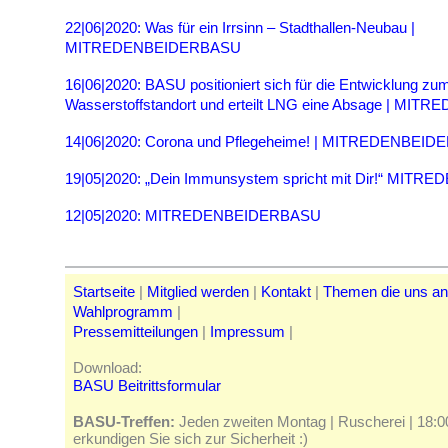
22|06|2020: Was für ein Irrsinn – Stadthallen-Neubau |
MITREDENBEIDERBASU
16|06|2020: BASU positioniert sich für die Entwicklung zu
Wasserstoffstandort und erteilt LNG eine Absage | M
14|06|2020: Corona und Pflegeheime! | MITREDENBEI
19|05|2020: „Dein Immunsystem spricht mit Dir!“ MI
12|05|2020: MITREDENBEIDERBASU
Startseite
|
Mitglied werden
|
Kontakt
|
Themen die uns a
Wahlprogramm
|
Pressemitteilungen
|
Impressum
|
Download:
BASU Beitrittsformular
BASU-Treffen:
Jeden zweiten Montag | Ruscherei | 18:00 
erkundigen Sie sich zur Sicherheit :)