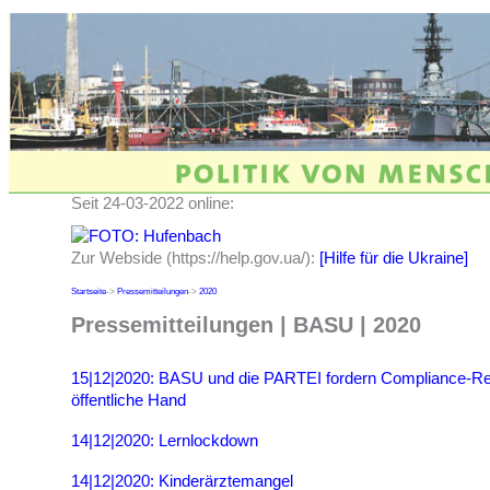
Seit 24-03-2022 online:
Zur Webside (https://help.gov.ua/):
[Hilfe für die Ukraine]
Startseite
->
Pressemitteilungen
->
2020
Pressemitteilungen | BASU | 2020
15|12|2020: BASU und die PARTEI fordern Compliance-Reg
öffentliche Hand
14|12|2020: Lernlockdown
14|12|2020: Kinderärztemangel