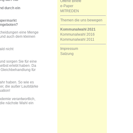
Offene Briefe
e-Paper
nd durch ein
MITREDEN
Themen die uns bewegen
Supermarkt
angeboten?
Kommunalwahl 2021
ntscheidungen eine Menge
Kommunalwahl 2016
 und auch dem kleinen
Kommunalwahl 2011
Impressum
ald nicht
Satzung
nd sorgen Sie für eine
elbst erlebt haben. Da
 Gleichbehandlung für
jahr haben. So wie es
ker, die außer Lautstärke
uation!
ndemie verantwortlich,
 die nächste Wahl ein