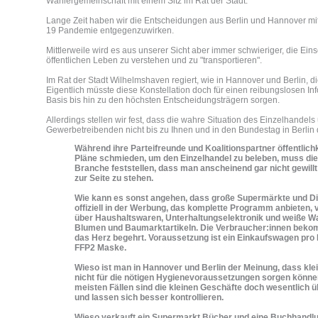
Wählergemeinschaft mit einem Sitz im Rat der Stadt.
Lange Zeit haben wir die Entscheidungen aus Berlin und Hannover mi
19 Pandemie entgegenzuwirken.
Mittlerweile wird es aus unserer Sicht aber immer schwieriger, die Ei
öffentlichen Leben zu verstehen und zu "transportieren".
Im Rat der Stadt Wilhelmshaven regiert, wie in Hannover und Berlin, di
Eigentlich müsste diese Konstellation doch für einen reibungslosen In
Basis bis hin zu den höchsten Entscheidungsträgern sorgen.
Allerdings stellen wir fest, dass die wahre Situation des Einzelhandels
Gewerbetreibenden nicht bis zu Ihnen und in den Bundestag in Berlin 
Während ihre Parteifreunde und Koalitionspartner öffentlic
Pläne schmieden, um den Einzelhandel zu beleben, muss die
Branche feststellen, dass man anscheinend gar nicht gewillt is
zur Seite zu stehen.
Wie kann es sonst angehen, dass große Supermärkte und Di
offiziell in der Werbung, das komplette Programm anbieten, v
über Haushaltswaren, Unterhaltungselektronik und weiße War
Blumen und Baumarktartikeln. Die Verbraucher:innen beko
das Herz begehrt. Voraussetzung ist ein Einkaufswagen pro
FFP2 Maske.
Wieso ist man in Hannover und Berlin der Meinung, dass kle
nicht für die nötigen Hygienevoraussetzungen sorgen könne
meisten Fällen sind die kleinen Geschäfte doch wesentlich ü
und lassen sich besser kontrollieren.
Wieso verkauft ein Supermarkt Bücher und eine Buchhandlu