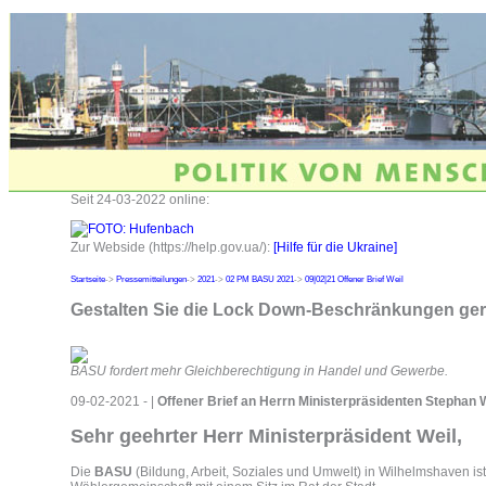
Seit 24-03-2022 online:
Zur Webside (https://help.gov.ua/):
[Hilfe für die Ukraine]
Startseite
->
Pressemitteilungen
->
2021
->
02 PM BASU 2021
->
09|02|21 Offener Brief Weil
Gestalten Sie die Lock Down-Beschränkungen ger
BASU fordert mehr Gleichberechtigung in Handel und Gewerbe.
09-02-2021 - |
Offener Brief an Herrn Ministerpräsidenten Stephan 
Sehr geehrter Herr Ministerpräsident Weil,
Die
BASU
(Bildung, Arbeit, Soziales und Umwelt) in Wilhelmshaven ist