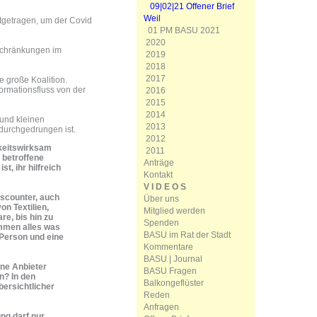
09|02|21 Offener Brief
Weil
tgetragen, um der Covid
01 PM BASU 2021
2020
nschränkungen im
2019
2018
2017
e große Koalition.
formationsfluss von der
2016
2015
2014
 und kleinen
2013
durchgedrungen ist.
2012
hkeitswirksam
2011
 betroffene
Anträge
t, ihr hilfreich
Kontakt
V I D E O S
scounter, auch
Über uns
on Textilien,
Mitglied werden
e, bis hin zu
Spenden
mmen alles was
BASU im Rat der Stadt
 Person und eine
Kommentare
BASU | Journal
ine Anbieter
BASU Fragen
n? In den
Balkongeflüster
bersichtlicher
Reden
Anfragen
ng darf nur