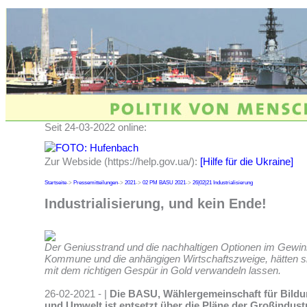
Seit 24-03-2022 online:
Zur Webside (https://help.gov.ua/):
[Hilfe für die Ukraine]
Startseite
->
Pressemitteilungen
->
2021
->
02 PM BASU 2021
->
26|02|21 Industrialisierung
Industrialisierung, und kein Ende!
Der Geniusstrand und die nachhaltigen Optionen im Gewinn
Kommune und die anhängigen Wirtschaftszweige, hätten 
mit dem richtigen Gespür in Gold verwandeln lassen.
26-02-2021 - |
Die BASU, Wählergemeinschaft für Bildun
und Umwelt ist entsetzt über die Pläne der Großindust