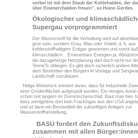
vorbei ist mit dem Staub der Kohlehalden, der dar
über Eisenerzhalden freuen", so Heino Gerdes.
Ökologischer und klimaschädlich
Supergau vorprogrammiert
Der Wasserstoff für die Verhüttung wird auf absehbar
grün sein, sondern Grau, Blau oder Violett, d. h. aus
kohlenstoffhaltigem Erdgas gewonnen und somit äuß
klimaschädlich. Erneuerbare Energien ja, Windstro
die dazugehörige Netzplanung darf doch nicht nur d
TenneTs obliegen. Es gibt doch sicherlich andere Alt
dem Bestreben den Bürgern in Voslapp und Sengwar
Landschaft zuzubauen.
Helga Weinstock erinnert daran, dass für industrielle Zwe
einst Grodenflächen aufgespült wurden. Ein riesiges Areal v
schon seit langem im Dornröschenschlaf. Baut man hier, ha
dass wenigstens dort kein Frackingas aus den USA angel
und ist dann ein Bestandteil der zukünftigen Anlagen zur
Wasserstoffherstellung.
BASU fordert den Zukunftsdisku
zusammen mit allen Bürger:innen