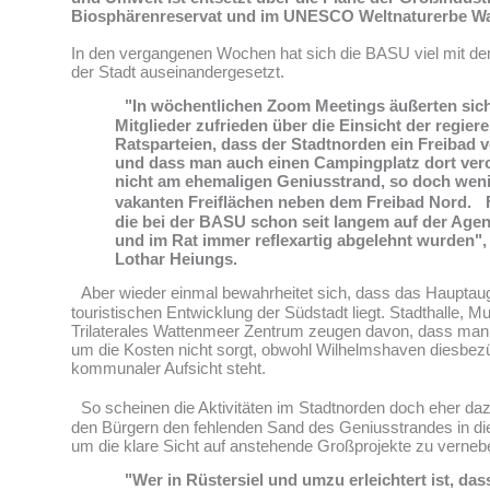
Biosphärenreservat und im UNESCO Weltnaturerbe W
In den vergangenen Wochen hat sich die BASU viel mit d
der Stadt auseinandergesetzt.
"In wöchentlichen Zoom Meetings äußerten sich
Mitglieder zufrieden über die Einsicht der regier
Ratsparteien, dass der Stadtnorden ein Freibad v
und dass man auch einen Campingplatz dort ver
nicht am ehemaligen Geniusstrand, so doch weni
vakanten Freiflächen neben dem Freibad Nord.
die bei der BASU schon seit langem auf der Age
und im Rat immer reflexartig abgelehnt wurden"
Lothar Heiungs.
Aber wieder einmal bewahrheitet sich, dass das Hauptau
touristischen Entwicklung der Südstadt liegt. Stadthalle, 
Trilaterales Wattenmeer Zentrum zeugen davon, dass man
um die Kosten nicht sorgt, obwohl Wilhelmshaven diesbezü
kommunaler Aufsicht steht.
So scheinen die Aktivitäten im Stadtnorden doch eher daz
den Bürgern den fehlenden Sand des Geniusstrandes in di
um die klare Sicht auf anstehende Großprojekte zu vernebe
"Wer in Rüstersiel und umzu erleichtert ist, das