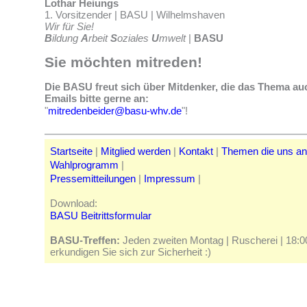
Lothar Heiungs
1. Vorsitzender | BASU | Wilhelmshaven
Wir für Sie!
B
ildung
A
rbeit
S
oziales
U
mwelt
|
BASU
Sie möchten mitreden!
Die BASU freut sich über Mitdenker, die das Thema au
Emails bitte gerne an:
"
mitredenbeider@basu-whv.de
"!
Startseite
|
Mitglied werden
|
Kontakt
|
Themen die uns a
Wahlprogramm
|
Pressemitteilungen
|
Impressum
|
Download:
BASU Beitrittsformular
BASU-Treffen:
Jeden zweiten Montag | Ruscherei | 18:00 
erkundigen Sie sich zur Sicherheit :)