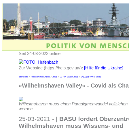
Seit 24-03-2022 online:
Zur Webside (https://help.gov.ua/):
[Hilfe für die Ukraine]
Startseite
->
Pressemitteilungen
->
2021
->
03 PM BASU 2021
->
24|03|21 WHV Valley
»Wilhelmshaven Valley« - Covid als Cha
Wilhelmshaven muss einen Paradigmenwandel vollziehen,
werden.
25-03-2021 -
|
BASU fordert Oberzent
Wilhelmshaven muss Wissens- und