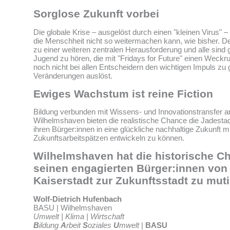
Sorglose Zukunft vorbei
Die globale Krise – ausgelöst durch einen "kleinen Virus" – 
die Menschheit nicht so weitermachen kann, wie bisher. D
zu einer weiteren zentralen Herausforderung und alle sind g
Jugend zu hören, die mit "Fridays for Future" einen Weckruf 
noch nicht bei allen Entscheidern den wichtigen Impuls zu
Veränderungen auslöst.
Ewiges Wachstum ist reine Fiction
Bildung verbunden mit Wissens- und Innovationstransfer 
Wilhelmshaven bieten die realistische Chance die Jadest
ihren Bürger:innen in eine glückliche nachhaltige Zukunft mi
Zukunftsarbeitspätzen entwickeln zu können.
Wilhelmshaven hat die historische C
seinen engagierten Bürger:innen von
Kaiserstadt zur Zukunftsstadt zu muti
Wolf-Dietrich Hufenbach
BASU | Wilhelmshaven
Umwelt | Klima | Wirtschaft
B
ildung
A
rbeit
S
oziales
U
mwelt
|
BASU