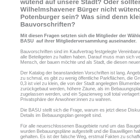
wütend auf unsere Stadt? Oder sollte
Wilhelmshavener Bürger nicht wütend
Potenburger sein? Was sind denn kle
Bauvorschriften?
Mit diesen Fragen setzten sich die Mitglieder der Wäh
BASU auf ihrer Mitgliederversammlung auseinander.
Bauvorschriften sind im Kaufvertrag festgelegte Vereinbaru
alle Beteiligeten zu halten haben. Darauf muss man sich v
Mensch, der bauen möchte und als Stadt, die diesen neuen 
Der Katalog der beanstandeten Vorschriften ist lang. Angebl
zu schmal, es gibt zu wenig öffentliche Parkflächen, die G
0,3 ist viel zu klein, die von der Stadt angelegten Blumenbe
zurückgebaut werden, höhere Zäune, als im Bebauungsplan 
zugelassen werden, und ein Spazierweg soll total verlager
Privatsphäre der Anwohner:innen zu wahren.
Die BASU stellt sich die Frage, warum es jetzt diese Diskus
Details im Bebauungsplan geregelt sind.
Für alle neuerschlossenen Baugebiete rund um das Bauge
wurden Bebauungspläne aufgestellt und die Bauwilligen ha
gehalten. Es ist der falsche Weg, erstmal Fakten zu schaf