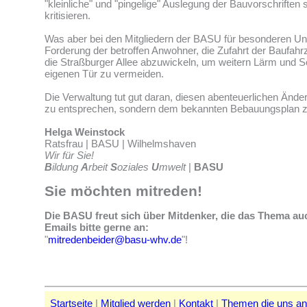
"kleinliche" und "pingelige" Auslegung der Bauvorschriften 
kritisieren.
Was aber bei den Mitgliedern der BASU für besonderen Unm
Forderung der betroffen Anwohner, die Zufahrt der Baufahr
die Straßburger Allee abzuwickeln, um weitern Lärm und 
eigenen Tür zu vermeiden.
Die Verwaltung tut gut daran, diesen abenteuerlichen Änd
zu entsprechen, sondern dem bekannten Bebauungsplan zu
Helga Weinstock
Ratsfrau | BASU | Wilhelmshaven
Wir für Sie!
B
ildung
A
rbeit
S
oziales
U
mwelt
|
BASU
Sie möchten mitreden!
Die BASU freut sich über Mitdenker, die das Thema au
Emails bitte gerne an:
"
mitredenbeider@basu-whv.de
"!
Startseite
|
Mitglied werden
|
Kontakt
|
Themen die uns a