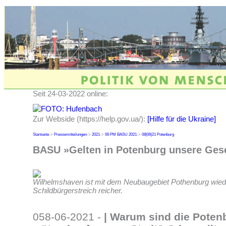
Seit 24-03-2022 online:
Zur Webside (https://help.gov.ua/):
[Hilfe für die Ukraine]
Startseite
->
Pressemitteilungen
->
2021
->
06 PM BASU 2021
->
08|06|21 Potenburg
BASU »Gelten in Potenburg unsere Gese
Wilhelmshaven ist mit dem Neubaugebiet Pothenburg wied
Schildbürgerstreich reicher.
058-06-2021 -
|
Warum sind die Poten