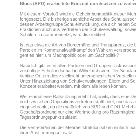
Block (SPD) erarbeitete Konzept durchsetzen zu wolle
Mit diesem Vorstoß wird die Geheimbundpolitik dieser Meh
fortgesetzt. Die bisherige sachliche Arbeit des Schulauss
dessen Arbeitsgruppe Schulentwicklung, die sich neben Sch
Fraktionen auch aus Vertretern der Schulverwaltung, sowie
Schülern zusammensetzt, wird diskreditiert.
Ist das etwa die Art von Bürgernähe und Transparenz, die 
Parteien im Kommunalwahlkampf den Wählern versproch
geht es hier, um Machtpolitik oder um Sachpolitik?
Natürlich gibt es in allen Parteien und Gruppen Diskussion
zukünftige Schullandschaft in Wilhelmshaven. Der Schulau
richtige Ort um diese vielleicht unterschiedlichen Vorstellu
Unter Hinzuziehung von Schulverwaltungen, Eltern und Sc
Konzept erarbeitet werden, mit dem alle leben können.
Wer einmal eine Ratssitzung erlebt hat, weiß, dass eine D
noch zwischen Oppositionsvertretern stattfindet, und das 
eingeschränkt, da die (natürlich von SPD und CDU-Mehrhe
Geschäftsordnung nur eine Wortmeldung pro Ratsmitglied
Tagesordnungspunkt zulässt.
Die Vertreter/innen der Mehrheitsfraktion sitzen einfach nu
ihren Abstimmungseinsatz.