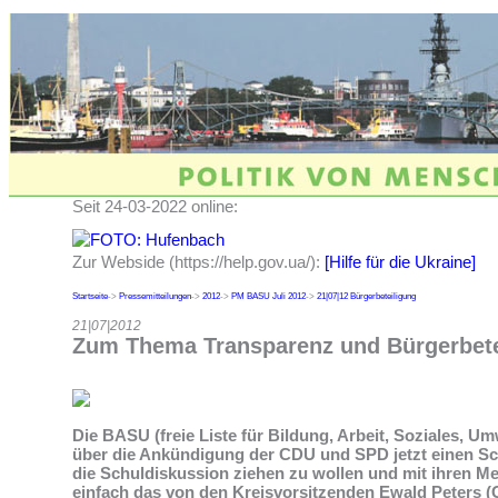
Seit 24-03-2022 online:
Zur Webside (https://help.gov.ua/):
[Hilfe für die Ukraine]
Startseite
->
Pressemitteilungen
->
2012
->
PM BASU Juli 2012
->
21|07|12 Bürgerbeteiligung
21|07|2012
Zum Thema Transparenz und Bürgerbete
Die BASU (freie Liste für Bildung, Arbeit, Soziales, Um
über die Ankündigung der CDU und SPD jetzt einen Sc
die Schuldiskussion ziehen zu wollen und mit ihren Me
einfach das von den Kreisvorsitzenden Ewald Peters 