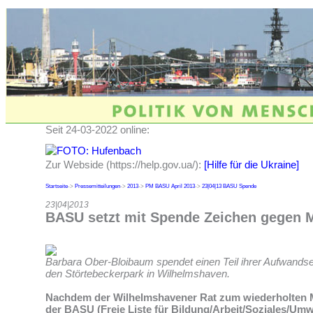
Seit 24-03-2022 online:
Zur Webside (https://help.gov.ua/):
[Hilfe für die Ukraine]
Startseite
->
Pressemitteilungen
->
2013
->
PM BASU April 2013
->
23|04|13 BASU Spende
23|04|2013
BASU setzt mit Spende Zeichen gegen M
Barbara Ober-Bloibaum spendet einen Teil ihrer Aufwands
den Störtebeckerpark in Wilhelmshaven.
Nachdem der Wilhelmshavener Rat zum wiederholten M
der BASU (Freie Liste für Bildung/Arbeit/Soziales/Umw