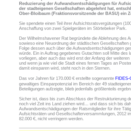
Reduzierung der Aufwandsentschädigungen für Aufsich
der stadteigenen Gesellschaften abgelehnt hat, entsch
Ober-Bloibaum (Fraktionsvorsitzende der BASU) ein Z
Sie spendete einen Teil ihrer Aufsichtsratsvergütungen (100
Anschaffung von zwei Spielgeräten im Störtebeker Park.
Der Wilhelmshavener Rat begründete die Ablehnung des An
sowieso eine Neuordnung der städtischen Gesellschaften g
Folge dessen auch über die Aufwandsentschädigungen g
würde. Ein in Auftrag gegebenes Gutachten soll Mitte des 
vorliegen, aber auch das wird erst der Anfang der weiteren
und wenn ja wie viel die Stadt eines fernen Tages an Post
damit einsparen wird, steht noch in den Sternen.
Das vor Jahren für 170.000 € erstellte sogenannte
FIDES-
gewaltiges Einsparpotenzial im Bereich der 49 stadteigene
Beteiligungen aufzeigte, blieb jedenfalls größtenteils ergebn
Sicher ist, dass bis zum Abschluss der Restrukturierung d
noch viel Zeit ins Land ziehen wird… und dass sich bis dah
Aufwandsentschädigungen der Ratsmitglieder für ihre Tätigk
Aufsichtsräten und Gesellschafterversammlungen, 2012 
82.000 €, nicht verringern werden.