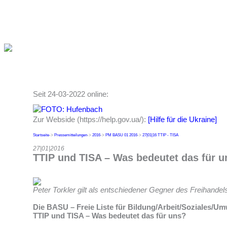
Seit 24-03-2022 online:
Zur Webside (https://help.gov.ua/):
[Hilfe für die Ukraine]
Startseite
->
Pressemitteilungen
->
2016
->
PM BASU 01 2016
->
27|01|16 TTIP - TISA
27|01|2016
TTIP und TISA – Was bedeutet das für u
Peter Torkler gilt als entschiedener Gegner des Freihan
Die BASU – Freie Liste für Bildung/Arbeit/Soziales/Umw
TTIP und TISA – Was bedeutet das für uns?