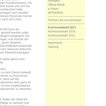
Anfragen
Nieter-Krankenhauses. Da
Offene Briefe
lohnt wurde und sich bei
e-Paper
schlechtert hätte,
MITREDEN
eschlagen und mussten
dieses Personals hat die
 nach sich zieht,
Themen die uns bewegen
Kommunalwahl 2021
0.000 Euro als
Kommunalwahl 2016
gezahlt werden sollte.
Kommunalwahl 2011
Beginn eingestellt. Die
ungen, und möchte der
t, einen längeren
Impressum
Geschäftswelt außerhalb
Satzung
sich damit ein kritischer
enen Altenwohnanlagen.
ch dabei gleich eine
te.
schen
h zu dem Zweck verkauft
äuser zu finanzieren.
n, dass auf die
 zukommen wird, ganz im
 ist eine vergleichweise
ngsmaßnahmen zu stemmen,
n Seiten der Stadt der
d Pflege zu nehmen und