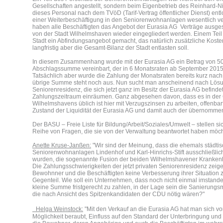
Gesellschaften angestellt, sondern beim Eigenbetrieb des Reinhard-
dieses Personal nach dem TVöD (Tarif-Vertrag öffentlicher Dienst) ent
einer Weiterbeschäftigung in den Seniorenwohnanlagen wesentlich ver
haben alle Beschäftigten das Angebot der Eurasia AG Verträge ausg
von der Stadt Wilhelmshaven wieder eingegliedert werden. Einem Teil 
Stadt ein Abfindungsangebot gemacht, das natürlich zusätzliche Kosten
langfristig aber die Gesamt-Bilanz der Stadt entlasten soll.
In diesem Zusammenhang wurde mit der Eurasia AG ein Betrag von 50
Abschlagssumme vereinbart, der in 6 Monatsraten ab September 2015 
Tatsächlich aber wurde die Zahlung der Monatsraten bereits kurz nach 
übrige Summe steht noch aus. Nun sucht man anscheinend nach Lös
Seniorenresidenz, die sich jetzt ganz im Besitz der Eurasia AG befinde
Zahlungszeitraum einräumen. Ganz abgesehen davon, dass es in der 
Wilhelmshavens üblich ist hier mit Verzugszinsen zu arbeiten, offenbart 
Zustand der Liquidität der Eurasia AG und damit auch der übernomm
Der BASU – Freie Liste für Bildung/Arbeit/Soziales/Umwelt – stellen si
Reihe von Fragen, die sie von der Verwaltung beantwortet haben möch
Anette Kruse-Janßen:
"Wir sind der Meinung, dass die ehemals städti
Seniorenwohnanlagen Lindenhof und Karl-Hinrichs-Stift ausschließlic
wurden, die sogenannte Fusion der beiden Wilhelmshavener Krankenh
Die Zahlungsschwierigkeiten der jetzt privaten Seniorenresidenz zeige
Bewohnner und die Beschäftigten keine Verbesserung ihrer Situation
Gegenteil. Wie soll ein Unternehmen, dass noch nicht einmal imstande
kleine Summe fristgerecht zu zahlen, in der Lage sein die Sanieru
die nach Ansicht des Spitzenkandidaten der CDU nötig wären?"
Hel
g
a Weinstock:
"Mit den Verkauf an die Eurasia AG hat man sich vo
Möglichkeit beraubt, Einfluss auf den Standard der Unterbringung un