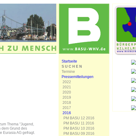
Startseite
S U C H E N
Termine
Pressemitteilungen
2022
2021
2020
2019
2018
2017
2016
PM BASU 12 2016
PM BASU 11 2016
n zum Thema "Jugend,
PM BASU 10 2016
ch dem Grund des
e Eurasia AG gefragt.
PM BASU 09 2016