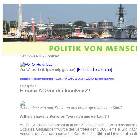
Seit 24-03-2022 online:
Zur Webside (https://help.gov.ua/):
[Hilfe für die Ukraine]
Startseite
->
Pressemitteilungen
->
2016
->
PM BASU 08 2016
->
30|08|16 Eurasia insolvent?
30|08|2016
Eurasia AG vor der Insolvenz?
Altenheime verkauft, Senioren aus den Augen aus dem Sinn?
Wilhelmshavens Senioren "verraten und verkauft"!
Auf der 2. Podiumsdiskussion in der Volkshochschule Wilhelmshave
Soziales, Gesundheit" wurde der Vertreter der CDU, Herr Hellwig, na
Verkaufs der Altenwohnanlagen Karl-Hinrichs-Stift und Lindenhof an di