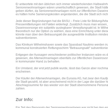
Er antwortete mit den üblichen sich immer wiederholenden Halbwahrhe
Seniorenwohnanlagen wären unwirtschaftlich gewesen, die Stadt hätt
geben dürfen, da Seniorenwohnanlagen nicht zur öffentlichen Dasei
es hätten hohe Sanierungskosten angestanden, die die Stadt sich nicht
Jede dieser Begründungen hat die BASU – Freie Liste für Bildung/Arbe
Pressemitteilungen mit Fakten widerlegt. Zusätzlich muss man wissen, 
Daseinsvorsorge ein subjektiv auslegbarer Verwaltungsakt ist. In Wi
theoretisch nur die Option zu wählen, dass eine Einrichtung unter diese
könnte man über den Betrauungakt die ausgewählte Institution mindes
subventionieren.
Das Klinikum Wilhelmshaven sowie das Spassbad Nautimo werden in
kommunal konstruierten Rettungsschirm "Betrauungsakt" subventionier
Entgegen der Aussagen verschiedener politischer Instanzen wäre es 
gewesen, die Altenwohnanlagen ebenfalls zur öffentlichen Daseinsvor
in kommunaler Hand zu behalten.
Ein Umstand, der erst jetzt publik wurde, lässt das Ganze aber nochma
erscheinen.
Der Käufer der Altenwohnanlagen, die Eurasia AG, hat zwar den Kaufp
die Stadt gezahlt, ist aber anscheinend nicht in der Lage die darüber 
Abschlagssumme für das wieder von der Stadt übernommene Personal 
zahlen.
Zur Info:
Ein Teil des Personals der Seniorenwohnanlagen war nicht bei den e