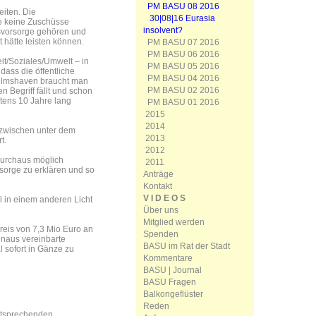
PM BASU 08 2016
iten. Die
30|08|16 Eurasia
e keine Zuschüsse
insolvent?
nsvorsorge gehören und
 hätte leisten können.
PM BASU 07 2016
PM BASU 06 2016
it/Soziales/Umwelt – in
PM BASU 05 2016
dass die öffentliche
PM BASU 04 2016
lhelmshaven braucht man
PM BASU 02 2016
n Begriff fällt und schon
tens 10 Jahre lang
PM BASU 01 2016
2015
2014
zwischen unter dem
2013
t.
2012
durchaus möglich
2011
sorge zu erklären und so
Anträge
Kontakt
V I D E O S
l in einem anderen Licht
Über uns
Mitglied werden
reis von 7,3 Mio Euro an
Spenden
hinaus vereinbarte
BASU im Rat der Stadt
sofort in Gänze zu
Kommentare
BASU | Journal
BASU Fragen
Balkongeflüster
Reden
ntsprechenden