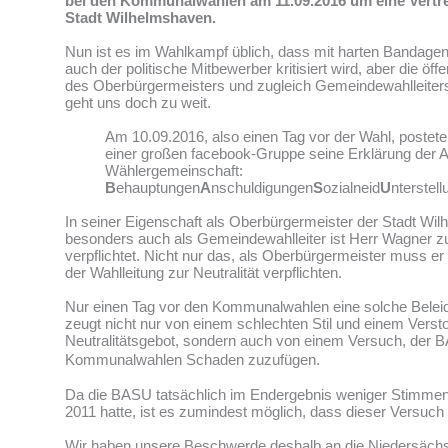
bei den Kommunalwahlen am 11.09.2016 um eine Vertre
Stadt Wilhelmshaven.
Nun ist es im Wahlkampf üblich, dass mit harten Bandage
auch der politische Mitbewerber kritisiert wird, aber die öf
des Oberbürgermeisters und zugleich Gemeindewahlleite
geht uns doch zu weit.
Am 10.09.2016, also einen Tag vor der Wahl, postet
einer großen facebook-Gruppe seine Erklärung der 
Wählergemeinschaft:
B
ehauptungen
A
nschuldigungen
S
ozialneid
U
nterstel
In seiner Eigenschaft als Oberbürgermeister der Stadt Wi
besonders auch als Gemeindewahlleiter ist Herr Wagner zur
verpflichtet. Nicht nur das, als Oberbürgermeister muss er 
der Wahlleitung zur Neutralität verpflichten.
Nur einen Tag vor den Kommunalwahlen eine solche Beleid
zeugt nicht nur von einem schlechten Stil und einem Vers
Neutralitätsgebot, sondern auch von einem Versuch, der 
Kommunalwahlen Schaden zuzufügen.
Da die BASU tatsächlich im Endergebnis weniger Stimmen
2011 hatte, ist es zumindest möglich, dass dieser Versuch 
Wir haben unsere Beschwerde deshalb an die Niedersäch