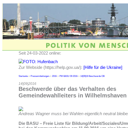
Seit 24-03-2022 online:
Zur Webside (https://help.gov.ua/):
[Hilfe für die Ukraine]
Startseite
->
Pressemitteilungen
->
2016
->
PM BASU 09 2016
->
14|09|16 Beschwerde OB
14|09|2016
Beschwerde über das Verhalten des
Gemeindewahlleiters in Wilhelmshaven
Andreas Wagner muss bei Wahlen eigentlich neutral bleibe
Die BASU – Freie Liste für Bildung/Arbeit/Soziales/Um