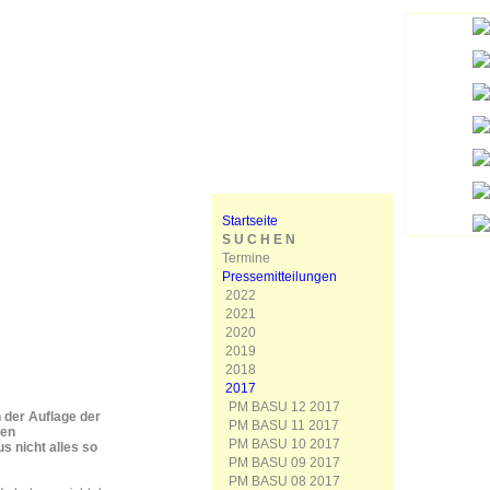
Startseite
S U C H E N
Termine
Pressemitteilungen
2022
2021
2020
2019
2018
2017
PM BASU 12 2017
n der Auflage der
PM BASU 11 2017
ten
PM BASU 10 2017
s nicht alles so
PM BASU 09 2017
PM BASU 08 2017