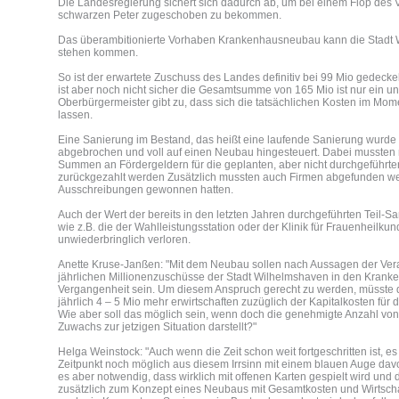
Die Landesregierung sichert sich dadurch ab, um bei einem Flop des 
schwarzen Peter zugeschoben zu bekommen.
Das überambitionierte Vorhaben Krankenhausneubau kann die Stadt 
stehen kommen.
So ist der erwartete Zuschuss des Landes definitiv bei 99 Mio gedecke
ist aber noch nicht sicher die Gesamtsumme von 165 Mio ist nur ein un
Oberbürgermeister gibt zu, dass sich die tatsächlichen Kosten im Mom
lassen.
Eine Sanierung im Bestand, das heißt eine laufende Sanierung wurde
abgebrochen und voll auf einen Neubau hingesteuert. Dabei mussten 
Summen an Fördergeldern für die geplanten, aber nicht durchgeführt
zurückgezahlt werden Zusätzlich mussten auch Firmen abgefunden werd
Ausschreibungen gewonnen hatten.
Auch der Wert der bereits in den letzten Jahren durchgeführten Teil
wie z.B. die der Wahlleistungsstation oder der Klinik für Frauenheilku
unwiederbringlich verloren.
Anette Kruse-Janßen: "Mit dem Neubau sollen nach Aussagen der Vera
jährlichen Millionenzuschüsse der Stadt Wilhelmshaven in den Krank
Vergangenheit sein. Um diesem Anspruch gerecht zu werden, müsste 
jährlich 4 – 5 Mio mehr erwirtschaften zuzüglich der Kapitalkosten für di
Wie aber soll das möglich sein, wenn doch die genehmigte Anzahl von
Zuwachs zur jetzigen Situation darstellt?"
Helga Weinstock: "Auch wenn die Zeit schon weit fortgeschritten ist, es 
Zeitpunkt noch möglich aus diesem Irrsinn mit einem blauen Auge da
es aber notwendig, dass wirklich mit offenen Karten gespielt wird und 
zusätzlich zum Konzept eines Neubaus mit Gesamtkosten und Wirtscha