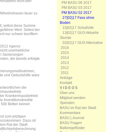
Vorhabens nicht den
PM BASU 06 2017
PM BASU 03 2017
PM BASU 02 2017
Wilhelmshaven teuer zu
27|02|17 Fass ohne
Boden
lt, selbst diese Summe
15|02|17 Schulhöfe
gefährer Wert. Selbst der
13|02|17 GUS Aktuelle
ent nur schwer beziffern
Stunde
02|02|17 GUS Alternative
 2012 rigeros
2016
nicht unerhebliche
2015
en Sanierungen
2014
en, die bereits erfolgte
2013
2012
-Sanierungsmaßnahmen,
2011
nde und Geburtshilfe wäre
Anträge
Kontakt
ntwortlichen die
V I D E O S
enhausbetrieb
Über uns
der Krankenhausbetrieb
Mitglied werden
e Investitionskredite.
Spenden
 500 Betten keinen
BASU im Rat der Stadt
Kommentare
ist zum jetztigen
BASU | Journal
vonzukommen. Dazu ist
BASU Fragen
dem Rat der Stadt
Balkongeflüster
ftlichkeitsberechnung