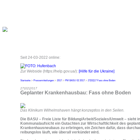
Seit 24-03-2022 online:
Zur Webside (https://help.gov.ua/):
[Hilfe für die Ukraine]
Startseite
->
Pressemitteilungen
->
2017
->
PM BASU 02 2017
->
27|02|17 Fass ohne Boden
27|02|2017
Geplanter Krankenhausbau: Fass ohne Boden
Das Klinikum Wilhelmshaven hängt konzeptlos in den Seilen.
Die BASU – Freie Liste für Bildung/Arbeit/Soziales/Umwelt – sieht i
Kommunalaufsicht ein Gutachten zur Wirtschaftlichkeit des geplan
Krankenhausneubaus zu erbringen, ein Zeichen dafür, dass durchau
reibungslos läuft, wie überall verkündet wird.