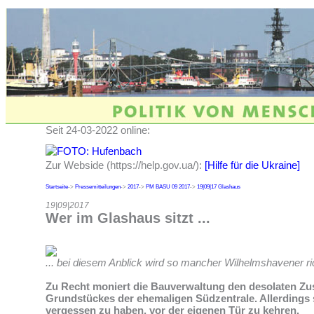
Seit 24-03-2022 online:
Zur Webside (https://help.gov.ua/):
[Hilfe für die Ukraine]
Startseite
->
Pressemitteilungen
->
2017
->
PM BASU 09 2017
->
19|09|17 Glashaus
19|09|2017
Wer im Glashaus sitzt ...
... bei diesem Anblick wird so mancher Wilhelmshavener ri
Zu Recht moniert die Bauverwaltung den desolaten Zu
Grundstückes der ehemaligen Südzentrale. Allerdings 
vergessen zu haben, vor der eigenen Tür zu kehren.