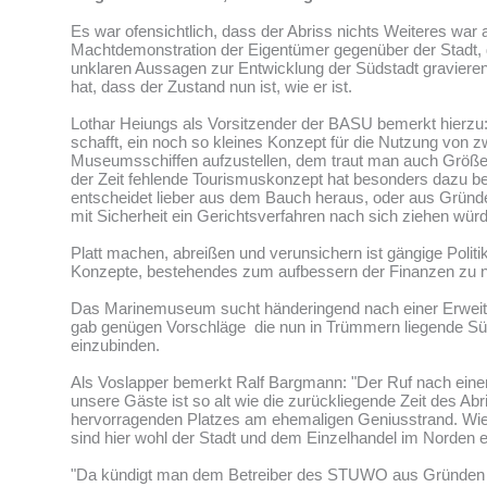
Es war ofensichtlich, dass der Abriss nichts Weiteres war a
Machtdemonstration der Eigentümer gegenüber der Stadt, d
unklaren Aussagen zur Entwicklung der Südstadt graviere
hat, dass der Zustand nun ist, wie er ist.
Lothar Heiungs als Vorsitzender der BASU bemerkt hierzu:
schafft, ein noch so kleines Konzept für die Nutzung von z
Museumsschiffen aufzustellen, dem traut man auch Größer
der Zeit fehlende Tourismuskonzept hat besonders dazu b
entscheidet lieber aus dem Bauch heraus, oder aus Grün
mit Sicherheit ein Gerichtsverfahren nach sich ziehen würd
Platt machen, abreißen und verunsichern ist gängige Politi
Konzepte, bestehendes zum aufbessern der Finanzen zu n
Das Marinemuseum sucht händeringend nach einer Erweit
gab genügen Vorschläge die nun in Trümmern liegende Süd
einzubinden.
Als Voslapper bemerkt Ralf Bargmann: "Der Ruf nach ein
unsere Gäste ist so alt wie die zurückliegende Zeit des Ab
hervorragenden Platzes am ehemaligen Geniusstrand. Wie
sind hier wohl der Stadt und dem Einzelhandel im Norden 
"Da kündigt man dem Betreiber des STUWO aus Gründen