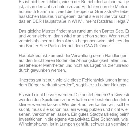
Es ist nicht ersichtlich, wieso der Betrieb dort auf einmal 
ist, als in den Jahrzehnten zuvor. Es fehlen nun die Miet
notorisch klamm ist, wird die Treppe zur Grenzstraße liebe
hässlichen Bauzaun umgeben, damit sie in Ruhe vor sich h
das an DER Hauptstraße in WHV", meint Ratsfrau Helga 
Das gleiche Muster findet man rund um den Banter See. Er
und verunsichern, dann wird man schon sehen. Wenn auch
vorsichtshalber mit dem Abriss begonnen wird, sieht es da
am Banter See Park oder auf dem C&A Gelände.
Hauptakteur ist zumeist die Verwaltung deren Handlungen in
auf den fruchtbaren Boden der Ahnungslosigkeit fallen und
bestehender Mehrheiten und nicht als Ergebnis zielführen
durch gewunken werden.
"Interessant ist nur, wie alle diese Fehlentwicklungen imme
dem Bürger verkauft werden", sagt hierzu Lothar Heiungs.
Es wird nicht besser werden. Die anstehenden Großinvest
werden den Spielraum zum Erhalten der bestehenden Infra
kleiner werden lassen. Wer die Braut verkaufen will, soll h
sucht, muss sie schon mal ein wenig putzen und nicht wie a
sehen, verkommen lassen. Ein gutes Stadtmarketing beinh
Investitionen in die eigene Attraktivität. Eine Schönheit, wie
Wilhelmshaven, ist in Lumpen gehüllt, schwer zu vermitteln