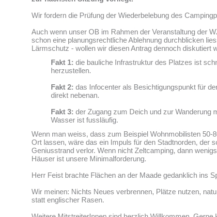
Wir fordern die Prüfung der Wiederbelebung des Campingpl
Auch wenn unser OB im Rahmen der Veranstaltung der W
schon eine planungsrechtliche Ablehnung durchblicken lies
Lärmschutz - wollen wir diesen Antrag dennoch diskutiert 
Fakt 1:
die bauliche Infrastruktur des Platzes ist sch
herzustellen.
Fakt 2:
das Infocenter als Besichtigungspunkt für de
direkt nebenan.
Fakt 3:
der Zugang zum Deich und zur Wanderung m
Wasser ist fussläufig.
Wenn man weiss, dass zum Beispiel Wohnmobilisten 50-8
Ort lassen, wäre das ein Impuls für den Stadtnorden, der s
Geniusstrand verlor. Wenn nicht Zeltcamping, dann wenig
Häuser ist unsere Minimalforderung.
Herr Feist brachte Flächen an der Maade gedanklich ins Sp
Wir meinen: Nichts Neues verbrennen, Plätze nutzen, nat
statt englischer Rasen.
Weitere MitstreiterInnen sind herzlich Willkommen. Gerne