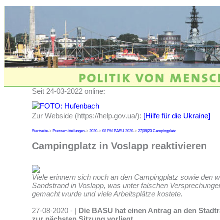
Seit 24-03-2022 online:
Zur Webside (https://help.gov.ua/):
[Hilfe für die Ukraine]
Startseite
->
Pressemitteilungen
->
2020
->
08 PM BASU 2020
->
27|08|20 Campingplatz
Campingplatz in Voslapp reaktivieren
Viele erinnern sich noch an den Campingplatz sowie den
Sandstrand in Voslapp, was unter falschen Versprechungen 
gemacht wurde und viele Arbeitsplätze kostete.
27-08-2020 - |
Die BASU hat einen Antrag an den Stadtr
zur nächsten Sitzung vorliegt.