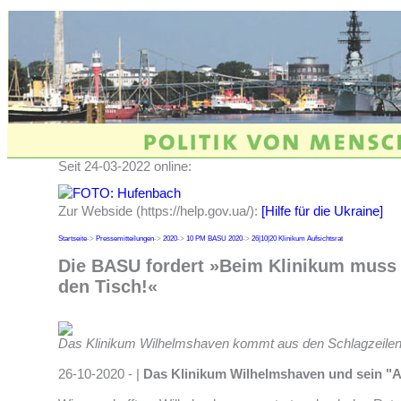
Seit 24-03-2022 online:
Zur Webside (https://help.gov.ua/):
[Hilfe für die Ukraine]
Startseite
->
Pressemitteilungen
->
2020
->
10 PM BASU 2020
->
26|10|20 Klinikum Aufsichtsrat
Die BASU fordert »Beim Klinikum muss j
den Tisch!«
Das Klinikum Wilhelmshaven kommt aus den Schlagzeilen 
26-10-2020 - |
Das Klinikum Wilhelmshaven und sein "A