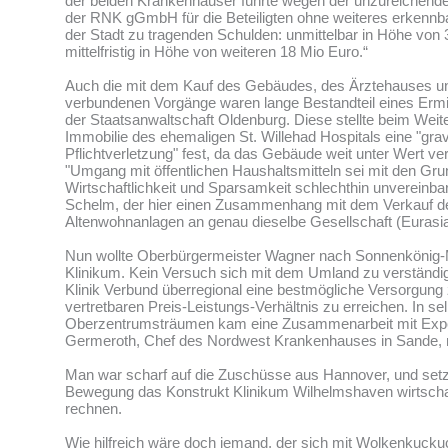
der beiden Krankenhäuser führte wegen der unzureichende
der RNK gGmbH für die Beteiligten ohne weiteres erkennb
der Stadt zu tragenden Schulden: unmittelbar in Höhe von
mittelfristig in Höhe von weiteren 18 Mio Euro.“
Auch die mit dem Kauf des Gebäudes, des Ärztehauses 
verbundenen Vorgänge waren lange Bestandteil eines Ermi
der Staatsanwaltschaft Oldenburg. Diese stellte beim Weit
Immobilie des ehemaligen St. Willehad Hospitals eine "gra
Pflichtverletzung" fest, da das Gebäude weit unter Wert ve
"Umgang mit öffentlichen Haushaltsmitteln sei mit den Gru
Wirtschaftlichkeit und Sparsamkeit schlechthin unvereinba
Schelm, der hier einen Zusammenhang mit dem Verkauf der
Altenwohnanlagen an genau dieselbe Gesellschaft (Eurasi
Nun wollte Oberbürgermeister Wagner nach Sonnenkönig-
Klinikum. Kein Versuch sich mit dem Umland zu verständi
Klinik Verbund überregional eine bestmögliche Versorgung
vertretbaren Preis-Leistungs-Verhältnis zu erreichen. In se
Oberzentrumsträumen kam eine Zusammenarbeit mit Expe
Germeroth, Chef des Nordwest Krankenhauses in Sande, ni
Man war scharf auf die Zuschüsse aus Hannover, und setzt
Bewegung das Konstrukt Klinikum Wilhelmshaven wirtschaf
rechnen.
Wie hilfreich wäre doch jemand, der sich mit Wolkenkuc