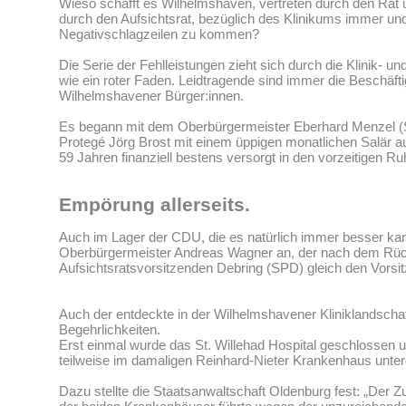
Wieso schafft es Wilhelmshaven, vertreten durch den Rat u
durch den Aufsichtsrat, bezüglich des Klinikums immer un
Negativschlagzeilen zu kommen?
Die Serie der Fehlleistungen zieht sich durch die Klinik- un
wie ein roter Faden. Leidtragende sind immer die Beschäfti
Wilhelmshavener Bürger:innen.
Es begann mit dem Oberbürgermeister Eberhard Menzel (
Protegé Jörg Brost mit einem üppigen monatlichen Salär a
59 Jahren finanziell bestens versorgt in den vorzeitigen Ru
Empörung allerseits.
Auch im Lager der CDU, die es natürlich immer besser kann
Oberbürgermeister Andreas Wagner an, der nach dem Rück
Aufsichtsratsvorsitzenden Debring (SPD) gleich den Vorsit
Auch der entdeckte in der Wilhelmshavener Kliniklandschaft
Begehrlichkeiten.
Erst einmal wurde das St. Willehad Hospital geschlossen 
teilweise im damaligen Reinhard-Nieter Krankenhaus unter
Dazu stellte die Staatsanwaltschaft Oldenburg fest: „De