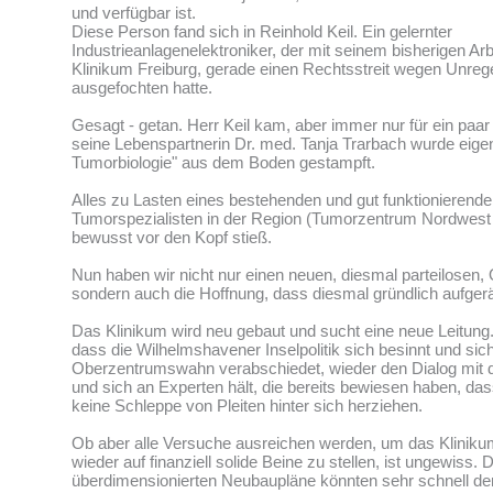
und verfügbar ist.
Diese Person fand sich in Reinhold Keil. Ein gelernter
Industrieanlagenelektroniker, der mit seinem bisherigen Ar
Klinikum Freiburg, gerade einen Rechtsstreit wegen Unreg
ausgefochten hatte.
Gesagt - getan. Herr Keil kam, aber immer nur für ein paar
seine Lebenspartnerin Dr. med. Tanja Trarbach wurde eigens e
Tumorbiologie" aus dem Boden gestampft.
Alles zu Lasten eines bestehenden und gut funktionieren
Tumorspezialisten in der Region (Tumorzentrum Nordwest 
bewusst vor den Kopf stieß.
Nun haben wir nicht nur einen neuen, diesmal parteilosen, 
sondern auch die Hoffnung, dass diesmal gründlich aufgera
Das Klinikum wird neu gebaut und sucht eine neue Leitung. 
dass die Wilhelmshavener Inselpolitik sich besinnt und si
Oberzentrumswahn verabschiedet, wieder den Dialog mit
und sich an Experten hält, die bereits bewiesen haben, da
keine Schleppe von Pleiten hinter sich herziehen.
Ob aber alle Versuche ausreichen werden, um das Klinik
wieder auf finanziell solide Beine zu stellen, ist ungewiss. De
überdimensionierten Neubaupläne könnten sehr schnell den