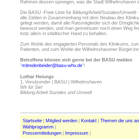
Rahmen dessen sprengen, was die Stadt Wilhelmshaven si
Die BASU -Freie Liste für Bildung/Arbeit/Soziales/Umwelt- f
alle Zahlen in Zusammenhang mit dem Neubau des Kliniku
gelegt werden, damit alle Ratsmitglieder sich der Dringlichk
bewusst werden, und man gemeinsam noch einen Weg find
trotz allem in städtischer Hand zu behalten.
Zum Wohle des engagierten Personals des Klinikums, zu
Patienten, und zum Wohle der Wilhelmshavener Bürger:in
Betroffene können sich gerne bei der BASU melden
"
mitredenbeider@basu-whv.de
"!
Lothar Heiungs
1. Vorsitzender | BASU | Wilhelmshaven
Wir für Sie!
Bildung Arbeit Soziales und Umwelt
Startseite
|
Mitglied werden
|
Kontakt
|
Themen die uns a
Wahlprogramm
|
Pressemitteilungen
|
Impressum
|