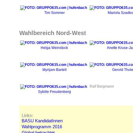
Tim Sommer
Mariola Szadko
Wahlbereich Nord-West
Helga Weinstock
Anette Kruse-J
Myrijam Bartelt
Gerold Thol
Ralf Bargmann
Sybille Freudenberg
Links:
BASU KandidatInnen
Wahlprogramm 2016
Global betrachtet