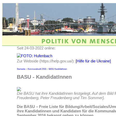
Seit 24-03-2022 online:
Zur Webside (https://help.gov.ua/):
[Hilfe für die Ukraine]
Startseite
->
Kommunalwahl 2016
->
BASU KandidatInnen
BASU - KandidatInnen
Die BASU hat ihre KandidatInnen festgelegt. Auf dem Bild fe
Freudenberg, Peter Freudenberg und Tim Sommer].
Die BASU – Freie Liste für Bildung/Arbeit/Soziales/Umw
ihre Kandidatinnen und Kandidaten für die Kommunalw
September 2016 bekannt geben zu können.